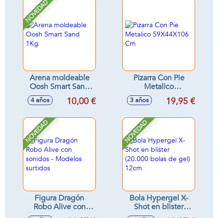
NOVEDAD
Arena moldeable
Pizarra Con Pie
Oosh Smart Sand
Metalico
1Kg
59X44X106 Cm
10,00 €
19,95 €
4 años
3 años
NOVEDAD
NOVEDAD
Figura Dragón
Bola Hypergel X-
Robo Alive con
Shot en blister
sonidos - Modelos
(20.000 bolas de