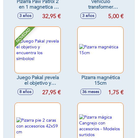
Pizarra Paw Patrol 2
Vehiculo
en 1 magnetica y
transformer
para tizas 37x32x98
fricción, escala 1:55
32,95 €
5,00 €
3 años
3 años
cm Incluye 12
11'8x7x5'8cm
accesorios
NOVEDAD
Juego Pakal ¡revela
Pizarra magnética
el objetivo y
15cm
encuentra los
27,95 €
1,75 €
8 años
36 meses
símbolos!