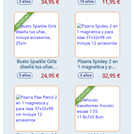
34,95 €
11,95 €
3 años
14 años
surtidos
gel) 12cm
NOVEDAD
Busto Sparkle Girlz
Pizarra Spidey 2 en
diseña tus uñas,
1 magnetica y para
incluye accesorios,
tizas 37x32x98 cm
24,95 €
32,95 €
3 años
3 años
25cm
Incluye 12
accesorios
NOVEDAD