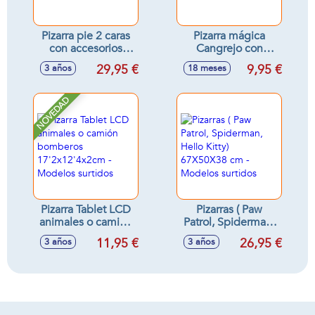
Pizarra pie 2 caras
Pizarra mágica
con accesorios
Cangrejo con
42x59 cm
accesorios -
29,95 €
9,95 €
3 años
18 meses
Modelos surtidos
NOVEDAD
Pizarra Tablet LCD
Pizarras ( Paw
animales o camión
Patrol, Spiderman,
bomberos
Hello Kitty)
11,95 €
26,95 €
3 años
3 años
17'2x12'4x2cm -
67X50X38 cm -
Modelos surtidos
Modelos surtidos