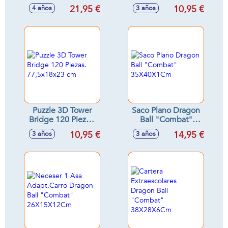
Series Gohan Beast
52,5x23,5x20,5 cm
21,95 €
10,95 €
4 años
3 años
30 cm
Puzzle 3D Tower
Saco Plano Dragon
Bridge 120 Piezas.
Ball "Combat"
77,5x18x23 cm
35X40X1Cm
10,95 €
14,95 €
3 años
3 años