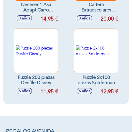
Neceser 1 Asa
Cartera
Adapt.Carro
Extraescolares
Dragon Ball
Dragon Ball
14,95 €
20,00 €
3 años
3 años
"Combat"
"Combat"
26X15X12Cm
38X28X6Cm
Puzzle 200 piezas
Puzzle 2x100
Desfile Disney
piezas Spiderman
11,95 €
12,95 €
6 años
6 años
REGALOS AVENIDA