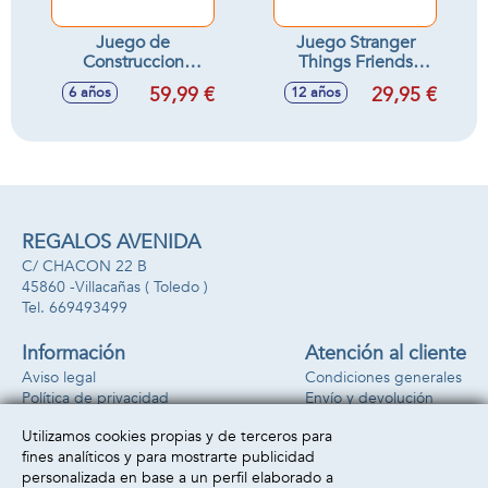
Juego de
Juego Stranger
Construccion
Things Friends
Caldero: Aula De
Don'T Lie
59,99 €
29,95 €
6 años
12 años
Pociones Secretas
Lego Harry Potter
REGALOS AVENIDA
C/ CHACON 22 B
45860 -
Villacañas
( Toledo )
669493499
Información
Atención al cliente
Aviso legal
Condiciones generales
Política de privacidad
Envío y devolución
Política de cookies
Contacto
Utilizamos cookies propias y de terceros para
Formas de pago
fines analíticos y para mostrarte publicidad
personalizada en base a un perfil elaborado a