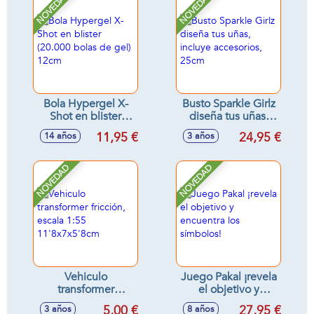
NOVEDAD
NOVEDAD
Bola Hypergel X-
Busto Sparkle Girlz
Shot en blister
diseña tus uñas,
(20.000 bolas de
incluye accesorios,
11,95 €
24,95 €
14 años
3 años
gel) 12cm
25cm
NOVEDAD
NOVEDAD
Vehiculo
Juego Pakal ¡revela
transformer
el objetivo y
fricción, escala 1:55
encuentra los
5,00 €
27,95 €
3 años
8 años