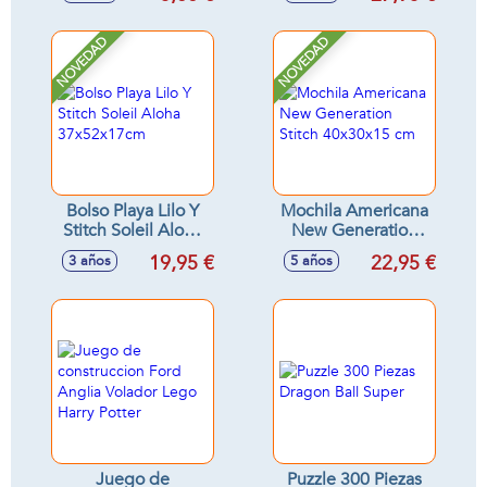
11'8x7x5'8cm
símbolos!
NOVEDAD
NOVEDAD
Bolso Playa Lilo Y
Mochila Americana
Stitch Soleil Aloha
New Generation
37x52x17cm
Stitch 40x30x15 cm
19,95 €
22,95 €
3 años
5 años
Juego de
Puzzle 300 Piezas