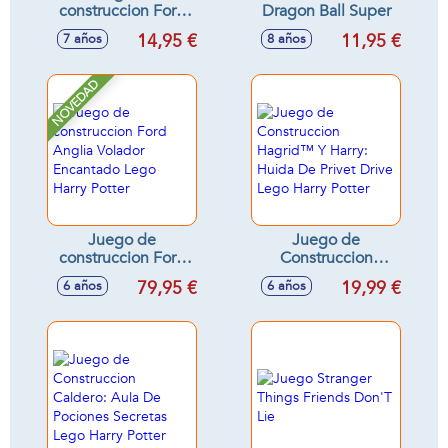
construccion Ford
Dragon Ball Super
Anglia Volador
14,95 €
11,95 €
7 años
8 años
Lego Harry Potter
NOVEDAD
Juego de
Juego de
construccion Ford
Construccion
Anglia Volador
Hagrid™ Y Harry:
79,95 €
19,99 €
6 años
6 años
Encantado Lego
Huida De Privet
Harry Potter
Drive Lego Harry
Potter