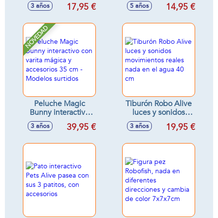
interactivo
Accesorios
17,95 €
14,95 €
3 años
5 años
17'5x21x14'5cm -
¡Límpialos Y Ponles
Modelos surtidos
Los Accesorios! Se
Les Ilumina El
NOVEDAD
Corazón De
Diferentes Colores
16X14.50X6 CM -
Modelos surtidos
Peluche Magic
Tiburón Robo Alive
Bunny interactivo
luces y sonidos
con varita mágica y
movimientos reales
39,95 €
19,95 €
3 años
3 años
accesorios 35 cm -
nada en el agua 40
Modelos surtidos
cm