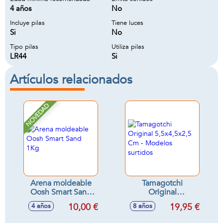
4 años
No
Incluye pilas
Tiene luces
Si
No
Tipo pilas
Utiliza pilas
LR44
Si
Artículos relacionados
NOVEDAD
Arena moldeable
Tamagotchi
Oosh Smart Sand
Original
1Kg
5,5x4,5x2,5 Cm -
10,00 €
19,95 €
4 años
8 años
Modelos surtidos