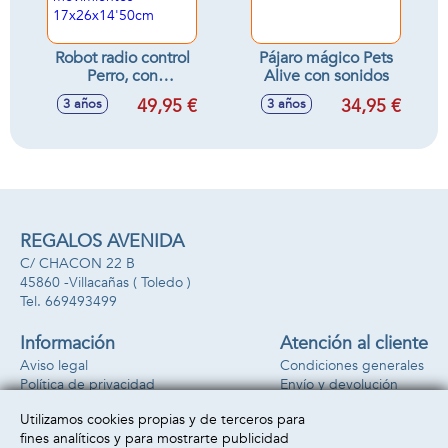
Robot radio control
Pájaro mágico Pets
Perro, con
Alive con sonidos
infrarrojos, enseña
49,95 €
34,95 €
3 años
3 años
ciencias (en inglés),
con sonidos y
movimientos
17x26x14'50cm
REGALOS AVENIDA
C/ CHACON 22 B
45860 -
Villacañas
( Toledo )
669493499
Información
Atención al cliente
Aviso legal
Condiciones generales
Política de privacidad
Envío y devolución
Política de cookies
Contacto
Utilizamos cookies propias y de terceros para
Formas de pago
fines analíticos y para mostrarte publicidad