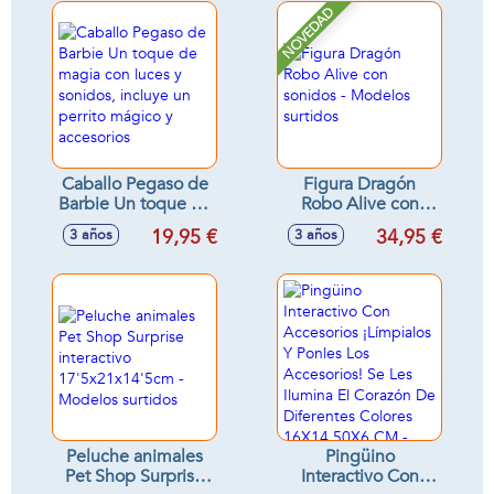
NOVEDAD
Caballo Pegaso de
Figura Dragón
Barbie Un toque de
Robo Alive con
magia con luces y
sonidos - Modelos
19,95 €
34,95 €
3 años
3 años
sonidos, incluye un
surtidos
perrito mágico y
accesorios
Peluche animales
Pingüino
Pet Shop Surprise
Interactivo Con