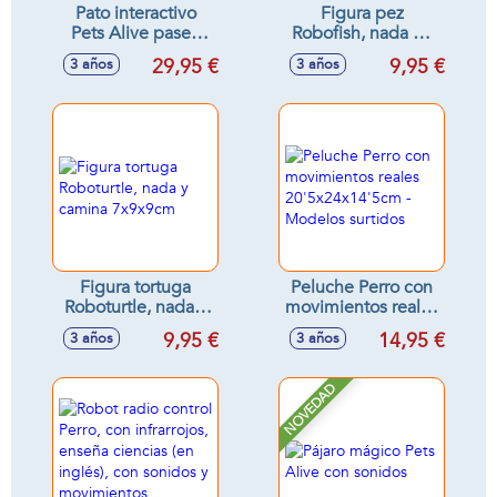
Pato interactivo
Figura pez
Pets Alive pasea
Robofish, nada en
con sus 3 patitos,
diferentes
29,95 €
9,95 €
3 años
3 años
con accesorios
direcciones y
cambia de color
7x7x7cm
Figura tortuga
Peluche Perro con
Roboturtle, nada y
movimientos reales
camina 7x9x9cm
20'5x24x14'5cm -
9,95 €
14,95 €
3 años
3 años
Modelos surtidos
NOVEDAD