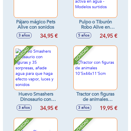
Pájaro mágico Pets
Pulpo o Tiburón
Alive con sonidos
Robo Alive en
barril, con 15
34,95 €
24,95 €
3 años
5 años
sorpresas, se activa
en agua - Modelos
surtidos
NOVEDAD
NOVEDAD
Huevo Smashers
Tractor con figuras
Dinosaurio con
de animales
figuras y 35
10'5x44x11'5cm
34,95 €
19,95 €
3 años
3 años
sorpresas, añade
agua para que
haga efecto vapor,
NOVEDAD
NOVEDAD
luces y sonidos