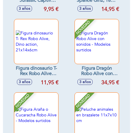
Jurassic Captivz
Sparkle Girlz, 18cm
Edición
(grande) y 11 cm
9,95 €
14,95 €
3 años
3 años
incubadora, con
(pequeños)
figura dino bebe 7
cm, moneda de
NOVEDAD
batalla y slime
Figura dinosaurio T-
Figura Dragón
Rex Robo Alive,
Robo Alive con
Dino action,
sonidos - Modelos
11,95 €
34,95 €
3 años
3 años
21x14x6cm
surtidos
NOVEDAD
NOVEDAD