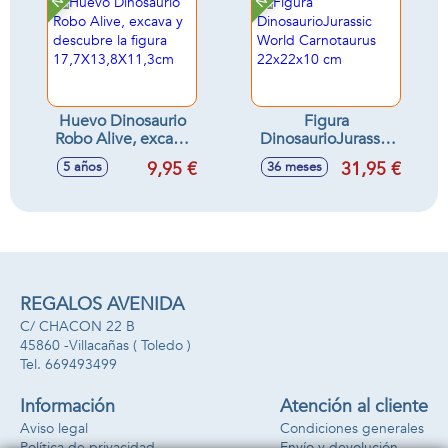
Huevo Dinosaurio
Figura
Robo Alive, excava
DinosaurioJurassic
y descubre la figura
World Carnotaurus
9,95 €
31,95 €
5 años
36 meses
17,7X13,8X11,3cm
22x22x10 cm
REGALOS AVENIDA
C/ CHACON 22 B
45860 -
Villacañas
( Toledo )
669493499
Información
Atención al cliente
Aviso legal
Condiciones generales
Política de privacidad
Envío y devolución