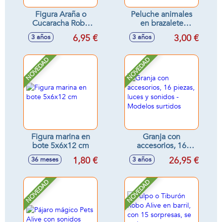
Figura Araña o
Peluche animales
Cucaracha Robo
en brazalete
Alive - Modelos
11x7x10 cm
6,95 €
3,00 €
3 años
3 años
surtidos
NOVEDAD
NOVEDAD
Figura marina en
Granja con
bote 5x6x12 cm
accesorios, 16
piezas, luces y
1,80 €
26,95 €
36 meses
3 años
sonidos - Modelos
surtidos
NOVEDAD
NOVEDAD