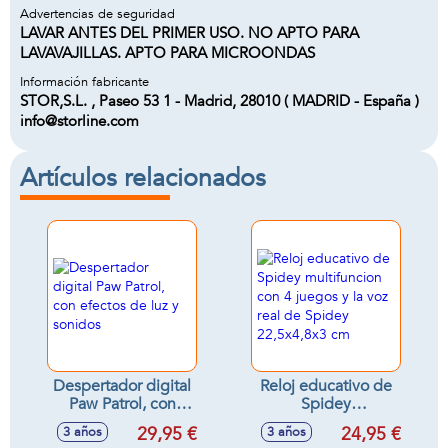
Advertencias de seguridad
LAVAR ANTES DEL PRIMER USO. NO APTO PARA
LAVAVAJILLAS. APTO PARA MICROONDAS
Información fabricante
STOR,S.L. , Paseo 53 1 - Madrid, 28010 ( MADRID - España )
info@storline.com
Artículos relacionados
Despertador digital
Reloj educativo de
Paw Patrol, con
Spidey
efectos de luz y
multifuncion con 4
29,95 €
24,95 €
3 años
3 años
sonidos
juegos y la voz real