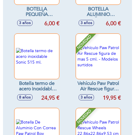
BOTELLA
BOTELLA
PEQUEÑA
ALUMINIO
ALUMINIO 400 ML
PEQUEÑA 400 ML
6,00 €
6,00 €
3 años
3 años
PEPPA PIG
SUPERTHINGS
NOVEDAD
Botella termo de
Vehículo Paw Patrol
acero inoxidable
Air Rescue figura
Sonic 515 ml.
de mas 5 cml. -
24,95 €
19,95 €
8 años
3 años
Modelos surtidos
NOVEDAD