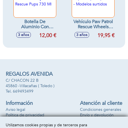
Botella De
Vehículo Paw Patrol
Aluminio Con
Rescue Wheels
Correa Paw Patrol
22,86x22,86x9,53
12,00 €
19,95 €
3 años
3 años
Boy Rescue Pups
cm - Modelos
730 Ml
surtidos
REGALOS AVENIDA
C/ CHACON 22 B
45860 -
Villacañas
( Toledo )
669493499
Información
Atención al cliente
Aviso legal
Condiciones generales
Política de privacidad
Envío y devolución
Política de cookies
Contacto
Utilizamos cookies propias y de terceros para
Formas de pago