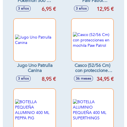
Pokemon 500 Ml
Paw Patrol
De Aluminio 3
Friendship
6,95 €
12,95 €
3 años
3 años
Mod. Sdos. -
22X12X3Cm
Modelos surtidos
Jugo Uno Patrulla
Casco (52/56 Cm)
Canina
con protecciones
en mochila Paw
8,95 €
34,95 €
3 años
36 meses
Patrol