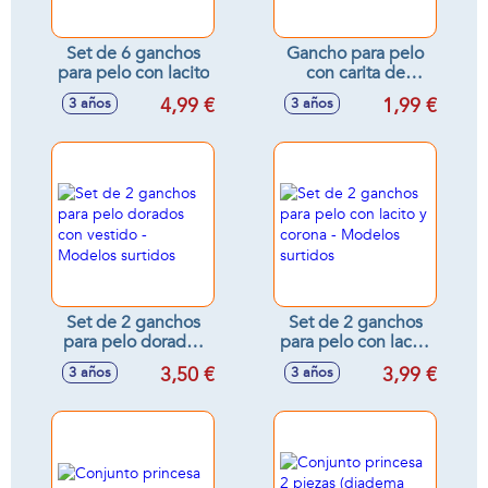
Set de 6 ganchos
Gancho para pelo
para pelo con lacito
con carita de
animal - Modelos
4,99 €
1,99 €
3 años
3 años
surtidos
Set de 2 ganchos
Set de 2 ganchos
para pelo dorados
para pelo con lacito
con vestido -
y corona - Modelos
3,50 €
3,99 €
3 años
3 años
Modelos surtidos
surtidos