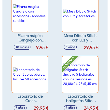
lápices de colores y
hoja de pegatinas
Pizarra mágica
Mesa Dibujo Stitch
Cangrejo con
con Luz y
accesorios -
accesorios.
9,95 €
29,95 €
18 meses
5 años
Modelos surtidos
NOVEDAD
Laboratorio de
Laboratorio de
Crear
boligrafos Stitch
Subrayadores.
.Incluye 5
29,95 €
24,95 €
7 años
7 años
Incluye 50
boligrafos con los