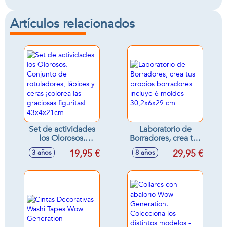
Artículos relacionados
Set de actividades
Laboratorio de
los Olorosos.
Borradores, crea tus
Conjunto de
propios borradores
19,95 €
29,95 €
3 años
8 años
rotuladores, lápices
incluye 6 moldes
y ceras ¡colorea las
30,2x6x29 cm
graciosas figuritas!
43x4x21cm