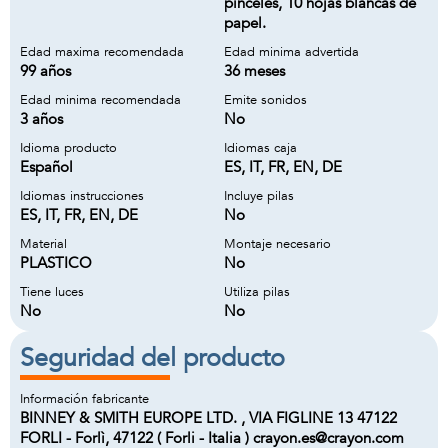
pinceles, 10 hojas blancas de
papel.
Edad maxima recomendada
Edad minima advertida
99 años
36 meses
Edad minima recomendada
Emite sonidos
3 años
No
Idioma producto
Idiomas caja
Español
ES, IT, FR, EN, DE
Idiomas instrucciones
Incluye pilas
ES, IT, FR, EN, DE
No
Material
Montaje necesario
PLASTICO
No
Tiene luces
Utiliza pilas
No
No
Seguridad del producto
Información fabricante
BINNEY & SMITH EUROPE LTD. , VIA FIGLINE 13 47122
FORLI - Forlì, 47122 ( Forli - Italia ) crayon.es@crayon.com