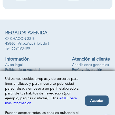
accesorios.
personajes.
28,88x24,95x5,45
cm
REGALOS AVENIDA
C/ CHACON 22 B
45860 -
Villacañas
( Toledo )
669493499
Información
Atención al cliente
Aviso legal
Condiciones generales
Política de privacidad
Envío y devolución
Política de cookies
Contacto
Utilizamos cookies propias y de terceros para
Formas de pago
fines analíticos y para mostrarte publicidad
personalizada en base a un perfil elaborado a
partir de tus hábitos de navegación (por
ejemplo, páginas visitadas). Clica
AQUÍ para
Aceptar
más información
.
Puedes aceptar todas las cookies pulsando el