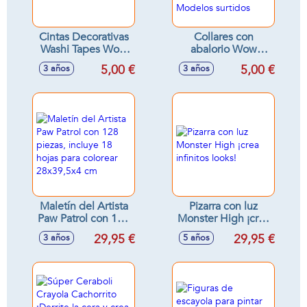
Cintas Decorativas
Collares con
Washi Tapes Wow
abalorio Wow
Generation
Generation.
5,00 €
5,00 €
3 años
3 años
Colecciona los
distintos modelos -
Modelos surtidos
Maletín del Artista
Pizarra con luz
Paw Patrol con 128
Monster High ¡crea
piezas, incluye 18
infinitos looks!
29,95 €
29,95 €
3 años
5 años
hojas para colorear
28x39,5x4 cm