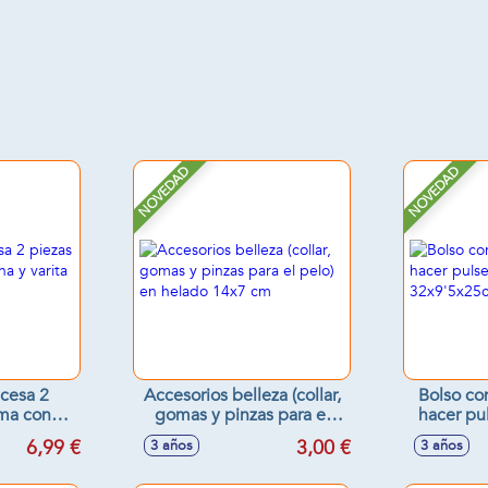
NOVEDAD
NOVEDAD
ncesa 2
Accesorios belleza (collar,
Bolso co
ema con
gomas y pinzas para el
hacer pul
ta con
pelo) en helado 14x7 cm
32
6,99 €
3,00 €
3 años
3 años
)