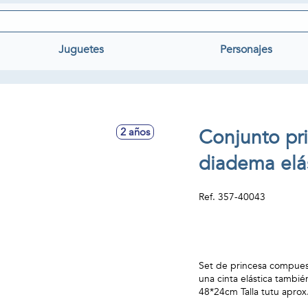
Juguetes
Personajes
Conjunto pri
2 años
diadema elás
Ref.
357-40043
Set de princesa compuest
una cinta elástica también
48*24cm Talla tutu apro