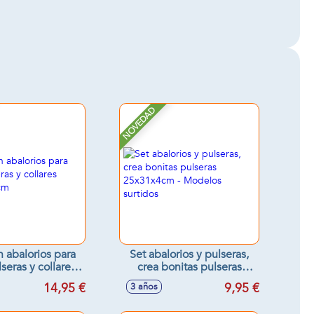
NOVEDAD
n abalorios para
Set abalorios y pulseras,
seras y collares
crea bonitas pulseras
x9'5x25cm
25x31x4cm - Modelos
14,95 €
9,95 €
3 años
surtidos