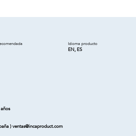
recomendada
Idioma producto
EN, ES
 años
 España ) ventas@incaproduct.com