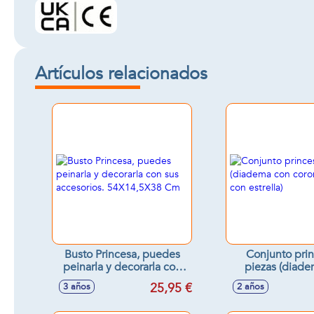
Artículos relacionados
Busto Princesa, puedes
Conjunto pri
peinarla y decorarla con
piezas (diad
sus accesorios.
corona y vari
25,95 €
3 años
2 años
54X14,5X38 Cm
estrella