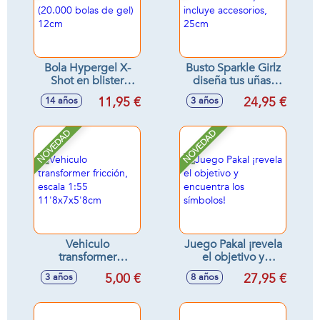
Bola Hypergel X-
Busto Sparkle Girlz
Shot en blister
diseña tus uñas,
(20.000 bolas de
incluye accesorios,
11,95 €
24,95 €
14 años
3 años
gel) 12cm
25cm
NOVEDAD
NOVEDAD
Vehiculo
Juego Pakal ¡revela
transformer
el objetivo y
fricción, escala 1:55
encuentra los
5,00 €
27,95 €
3 años
8 años
11'8x7x5'8cm
símbolos!