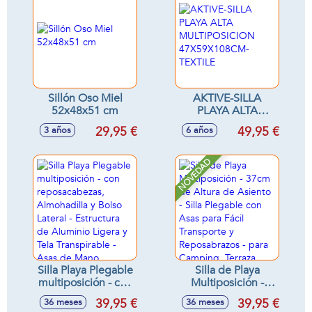
Sillón Oso Miel
AKTIVE-SILLA
52x48x51 cm
PLAYA ALTA
MULTIPOSICION
29,95 €
49,95 €
3 años
6 años
47X59X108CM-
TEXTILE
NOVEDAD
Silla Playa Plegable
Silla de Playa
multiposición - con
Multiposición -
reposacabezas,
37cm de Altura de
39,95 €
39,95 €
36 meses
36 meses
Almohadilla y Bolso
Asiento - Silla