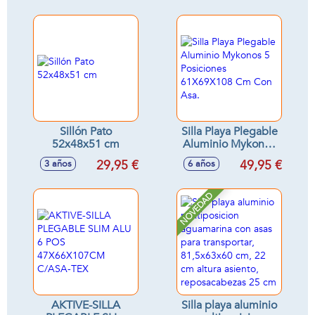
Lateral - Estructura
Plegable con Asas
de Aluminio Ligera
para Fácil
y Tela Transpirable -
Transporte y
Asas de Mano
Reposabrazos -
integradas
para Camping,
Terraza, Jardín
Exterior - Textileno
y Aluminio (Rayas
Ocre)
Sillón Pato
Silla Playa Plegable
52x48x51 cm
Aluminio Mykonos
5 Posiciones
29,95 €
49,95 €
3 años
6 años
61X69X108 Cm
Con Asa.
NOVEDAD
AKTIVE-SILLA
Silla playa aluminio