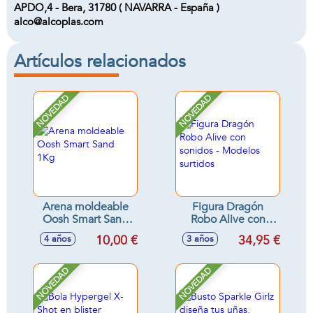
APDO,4 - Bera, 31780 ( NAVARRA - España )
alco@alcoplas.com
Artículos relacionados
NOVEDAD
NOVEDAD
Arena moldeable
Figura Dragón
Oosh Smart Sand
Robo Alive con
1Kg
sonidos - Modelos
10,00 €
34,95 €
4 años
3 años
surtidos
NOVEDAD
NOVEDAD