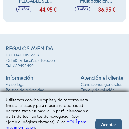
PLEGABLE SLIM
multiposicion
ALU 6 POS
aguamarina con
44,95 €
36,95 €
6 años
3 años
47X66X107CM
asas para
C/ASA-TEX
transportar,
81,5x63x60 cm, 22
cm altura asiento,
reposacabezas 25
cm
REGALOS AVENIDA
C/ CHACON 22 B
45860 -
Villacañas
( Toledo )
669493499
Información
Atención al cliente
Aviso legal
Condiciones generales
Política de privacidad
Envío y devolución
Política de cookies
Contacto
Utilizamos cookies propias y de terceros para
Formas de pago
fines analíticos y para mostrarte publicidad
personalizada en base a un perfil elaborado a
partir de tus hábitos de navegación (por
ejemplo, páginas visitadas). Clica
AQUÍ para
Aceptar
más información
.