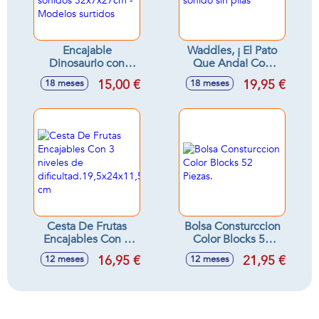
Encajable
Waddles, ¡ El Pato
Dinosaurio con
Que Anda! Con
accesorios, luces y
sonido sin pilas
15,00 €
19,95 €
18 meses
18 meses
sonidos
32x7x27cm -
Modelos surtidos
Cesta De Frutas
Bolsa Consturccion
Encajables Con 3
Color Blocks 52
niveles de
Piezas.
16,95 €
21,95 €
12 meses
12 meses
dificultad.19,5x24x11,5
cm