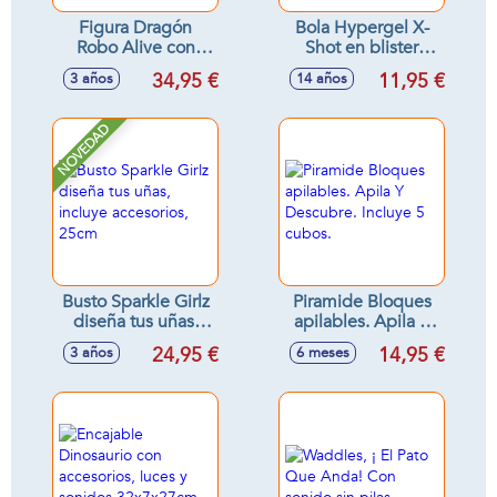
Figura Dragón
Bola Hypergel X-
Robo Alive con
Shot en blister
sonidos - Modelos
(20.000 bolas de
34,95 €
11,95 €
3 años
14 años
surtidos
gel) 12cm
NOVEDAD
Busto Sparkle Girlz
Piramide Bloques
diseña tus uñas,
apilables. Apila Y
incluye accesorios,
Descubre. Incluye
24,95 €
14,95 €
3 años
6 meses
25cm
5 cubos.