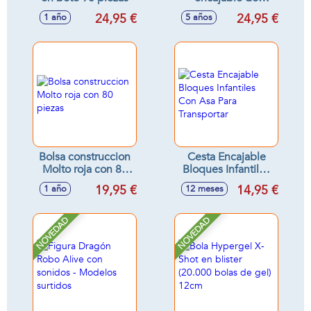
madera Granja, con
24,95 €
24,95 €
1 año
5 años
formas geométricas
Bolsa construccion
Cesta Encajable
Molto roja con 80
Bloques Infantiles
piezas
Con Asa Para
19,95 €
14,95 €
1 año
12 meses
Transportar
NOVEDAD
NOVEDAD