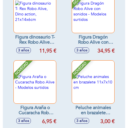
Figura dinosaurio T-
Figura Dragón
Rex Robo Alive,
Robo Alive con
Dino action,
sonidos - Modelos
11,95 €
34,95 €
3 años
3 años
21x14x6cm
surtidos
NOVEDAD
NOVEDAD
Figura Araña o
Peluche animales
Cucaracha Robo
en brazalete
Alive - Modelos
11x7x10 cm
6,95 €
3,00 €
3 años
3 años
surtidos