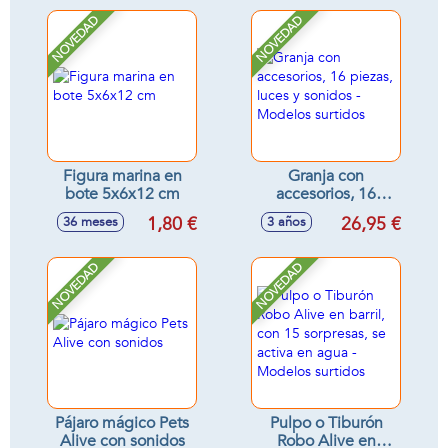
NOVEDAD
NOVEDAD
Figura marina en
Granja con
bote 5x6x12 cm
accesorios, 16
piezas, luces y
1,80 €
26,95 €
36 meses
3 años
sonidos - Modelos
surtidos
NOVEDAD
NOVEDAD
Pájaro mágico Pets
Pulpo o Tiburón
Alive con sonidos
Robo Alive en