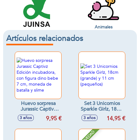
Animales
Artículos relacionados
Huevo sorpresa
Set 3 Unicornios
Jurassic Captivz
Sparkle Girlz, 18cm
Edición
(grande) y 11 cm
9,95 €
14,95 €
3 años
3 años
incubadora, con
(pequeños)
figura dino bebe 7
cm, moneda de
NOVEDAD
batalla y slime