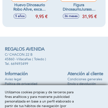
Huevo Dinosaurio
Figura
Robo Alive, excava
DinosaurioJurassic
y descubre la figura
World Carnotaurus
9,95 €
31,95 €
5 años
36 meses
17,7X13,8X11,3cm
22x22x10 cm
REGALOS AVENIDA
C/ CHACON 22 B
45860 -
Villacañas
( Toledo )
669493499
Información
Atención al cliente
Aviso legal
Condiciones generales
Política de privacidad
Envío y devolución
Política de cookies
Contacto
Utilizamos cookies propias y de terceros para
Formas de pago
fines analíticos y para mostrarte publicidad
personalizada en base a un perfil elaborado a
partir de tus hábitos de navegación (por