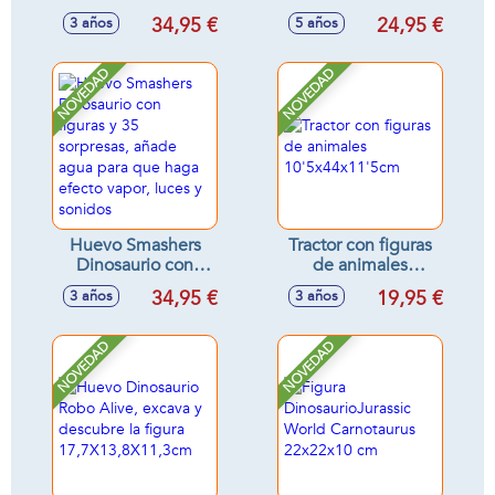
barril, con 15
34,95 €
24,95 €
3 años
5 años
sorpresas, se activa
en agua - Modelos
surtidos
NOVEDAD
NOVEDAD
Huevo Smashers
Tractor con figuras
Dinosaurio con
de animales
figuras y 35
10'5x44x11'5cm
34,95 €
19,95 €
3 años
3 años
sorpresas, añade
agua para que
haga efecto vapor,
NOVEDAD
NOVEDAD
luces y sonidos