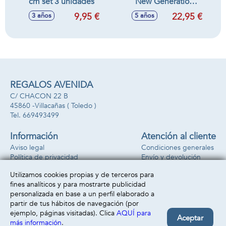
cm set 3 unidades
New Generation
Stitch 40x30x15 cm
9,95 €
22,95 €
3 años
5 años
REGALOS AVENIDA
C/ CHACON 22 B
45860 -
Villacañas
( Toledo )
669493499
Información
Atención al cliente
Aviso legal
Condiciones generales
Política de privacidad
Envío y devolución
Política de cookies
Contacto
Utilizamos cookies propias y de terceros para
Formas de pago
fines analíticos y para mostrarte publicidad
personalizada en base a un perfil elaborado a
partir de tus hábitos de navegación (por
ejemplo, páginas visitadas). Clica
AQUÍ para
Aceptar
más información
.