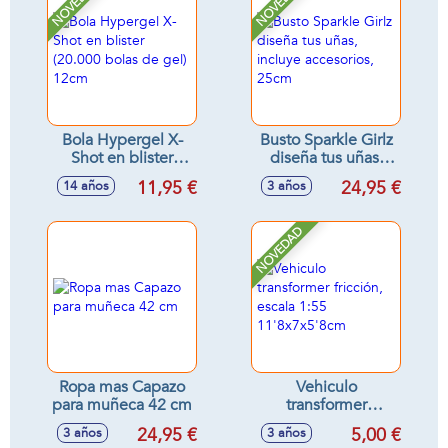
NOVEDAD
NOVEDAD
Bola Hypergel X-
Busto Sparkle Girlz
Shot en blister
diseña tus uñas,
(20.000 bolas de
incluye accesorios,
11,95 €
24,95 €
14 años
3 años
gel) 12cm
25cm
NOVEDAD
Ropa mas Capazo
Vehiculo
para muñeca 42 cm
transformer
fricción, escala 1:55
24,95 €
5,00 €
3 años
3 años
11'8x7x5'8cm