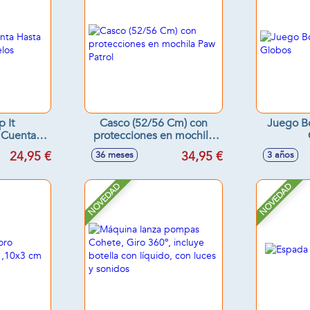
 It
Casco (52/56 Cm) con
Juego B
 Cuenta
protecciones en mochila
ltos -
Paw Patrol
24,95 €
34,95 €
36 meses
3 años
tidos
NOVEDAD
NOVEDAD