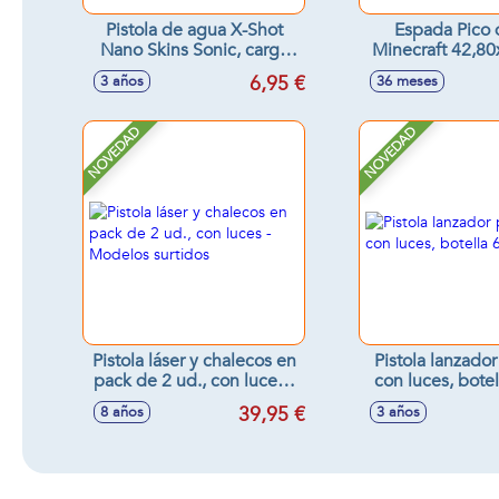
Pistola de agua X-Shot
Espada Pico 
Nano Skins Sonic, carga
Minecraft 42,8
rápida
cm
6,95 €
3 años
36 meses
NOVEDAD
NOVEDAD
Pistola láser y chalecos en
Pistola lanzad
pack de 2 ud., con luces -
con luces, botel
Modelos surtidos
39,95 €
8 años
3 años