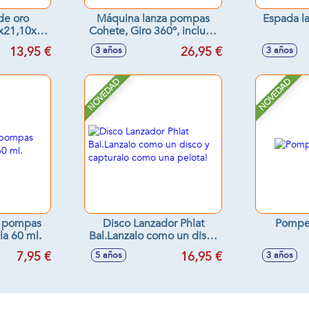
de oro
Máquina lanza pompas
Espada l
0x21,10x3
Cohete, Giro 360º, incluye
botella con líquido, con
13,95 €
26,95 €
3 años
3 años
luces y sonidos
NOVEDAD
NOVEDAD
or pompas
Disco Lanzador Phlat
Pomper
la 60 ml.
Bal.Lanzalo como un disco
y capturalo como una
7,95 €
16,95 €
5 años
3 años
pelota!