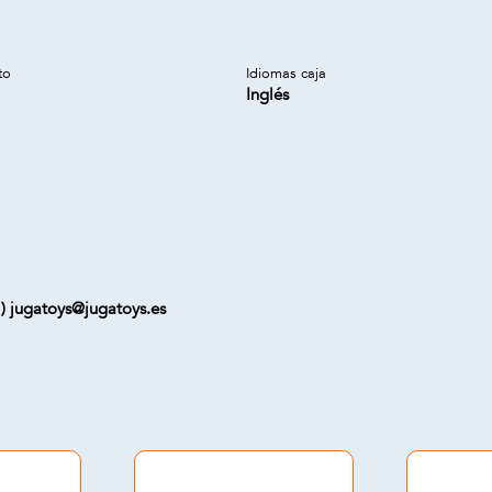
to
Idiomas caja
Inglés
 ) jugatoys@jugatoys.es