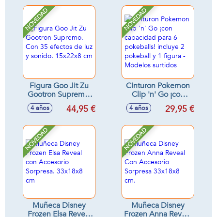
agua para que
Modelos surtidos
haga efecto vapor,
NOVEDAD
NOVEDAD
luces y sonidos
Figura Goo Jit Zu
Cinturon Pokemon
Gootron Supremo.
Clip 'n' Go ¡con
Con 35 efectos de
capacidad para 6
44,95 €
29,95 €
4 años
4 años
luz y sonido.
pokeballs! incluye
15x22x8 cm
2 pokeball y 1
figura - Modelos
NOVEDAD
NOVEDAD
surtidos
Muñeca Disney
Muñeca Disney
Frozen Elsa Reveal
Frozen Anna Reveal