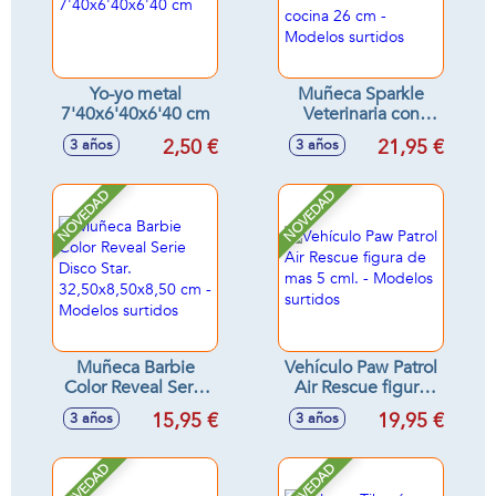
Yo-yo metal
Muñeca Sparkle
7'40x6'40x6'40 cm
Veterinaria con
clínica o Pastelera
2,50 €
21,95 €
3 años
3 años
con cocina 26 cm -
Modelos surtidos
NOVEDAD
NOVEDAD
Muñeca Barbie
Vehículo Paw Patrol
Color Reveal Serie
Air Rescue figura
Disco Star.
de mas 5 cml. -
15,95 €
19,95 €
3 años
3 años
32,50x8,50x8,50
Modelos surtidos
cm - Modelos
surtidos
NOVEDAD
NOVEDAD