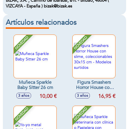
BIZAK, S.A. , Camino de Ibarsusi, s/n. - Bilbao, 48004 (
VIZCAYA - España ) bizak@bizak.es
Artículos relacionados
NOVEDAD
NOVEDAD
Muñeca Sparkle
Figura Smashers
Baby Sitter 26 cm
Horror House con
slime,
10,00 €
16,95 €
3 años
3 años
coleccionables
30x15 cm -
Modelos surtidos
NOVEDAD
NOVEDAD