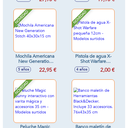
símbolos!
NOVEDAD
NOVEDAD
Mochila Americana
Pistola de agua X-
New Generation
Shot Warfare
Stitch 40x30x15 cm
pequeña 12cm -
22,95 €
2,00 €
5 años
4 años
Modelos surtidos
NOVEDAD
Peluche Magic
Banco maletín de