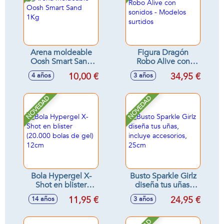
Arena moldeable
Figura Dragón
Oosh Smart Sand
Robo Alive con
1Kg
sonidos - Modelos
10,00 €
34,95 €
4 años
3 años
surtidos
NOVEDAD
NOVEDAD
Bola Hypergel X-
Busto Sparkle Girlz
Shot en blister
diseña tus uñas,
(20.000 bolas de
incluye accesorios,
11,95 €
24,95 €
14 años
3 años
gel) 12cm
25cm