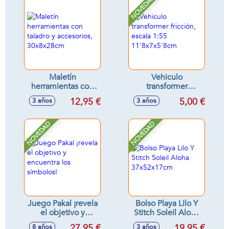
NOVEDAD
Maletín
Vehiculo
herramientas con
transformer
taladro y
fricción, escala 1:55
12,95 €
5,00 €
3 años
3 años
accesorios,
11'8x7x5'8cm
30x8x28cm
NOVEDAD
NOVEDAD
Juego Pakal ¡revela
Bolso Playa Lilo Y
el objetivo y
Stitch Soleil Aloha
encuentra los
37x52x17cm
27,95 €
19,95 €
8 años
3 años