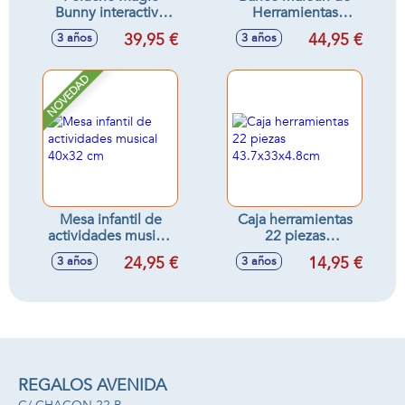
Bunny interactivo
Herramientas
con varita mágica y
Black&Decker.
39,95 €
44,95 €
3 años
3 años
accesorios 35 cm -
Incluye 33
Modelos surtidos
accesorios.
76x43x35 cm
NOVEDAD
Mesa infantil de
Caja herramientas
actividades musical
22 piezas
40x32 cm
43.7x33x4.8cm
24,95 €
14,95 €
3 años
3 años
REGALOS AVENIDA