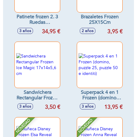
Patinete frozen 2. 3
Brazaletes Frozen
Ruedas
25X15Cm
60x46x13,50cm
34,95 €
3,95 €
3 años
2 años
Sandwichera
Superpack 4 en 1
Rectangular Frozen
Frozen (domino,
Ice Magic
puzzle 25, puzzle
3,50 €
13,95 €
3 años
3 años
17x14x5,6 cm
50 e identiti)
NOVEDAD
NOVEDAD