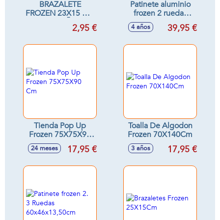
BRAZALETE
Patinete aluminio
FROZEN 23X15 CM
frozen 2 ruedas
( 3 A 6 AÑOS)
80x55,5x9,5cm -
2,95 €
39,95 €
4 años
Modelos surtidos
Tienda Pop Up
Toalla De Algodon
Frozen 75X75X90
Frozen 70X140Cm
Cm
17,95 €
17,95 €
24 meses
3 años