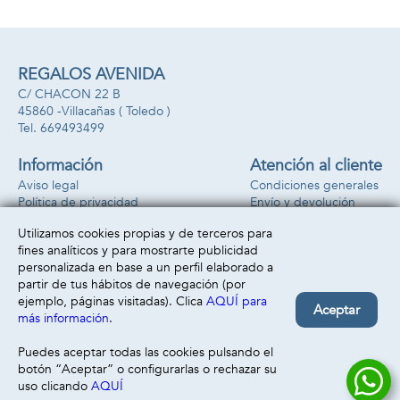
REGALOS AVENIDA
C/ CHACON 22 B
45860 -
Villacañas
( Toledo )
669493499
Información
Atención al cliente
Aviso legal
Condiciones generales
Política de privacidad
Envío y devolución
Política de cookies
Contacto
Utilizamos cookies propias y de terceros para
Formas de pago
fines analíticos y para mostrarte publicidad
personalizada en base a un perfil elaborado a
partir de tus hábitos de navegación (por
ejemplo, páginas visitadas). Clica
AQUÍ para
Aceptar
más información
.
Puedes aceptar todas las cookies pulsando el
botón “Aceptar” o configurarlas o rechazar su
uso clicando
AQUÍ