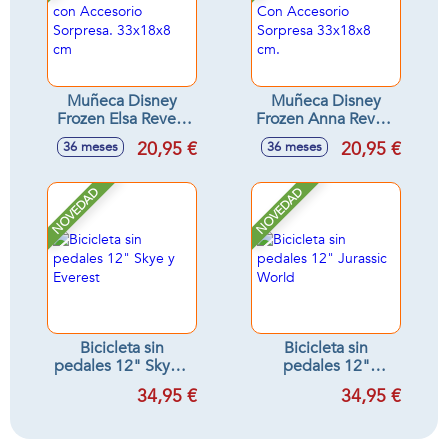
Muñeca Disney
Muñeca Disney
Frozen Elsa Reveal
Frozen Anna Reveal
con Accesorio
Con Accesorio
20,95 €
20,95 €
36 meses
36 meses
Sorpresa. 33x18x8
Sorpresa 33x18x8
cm
cm.
NOVEDAD
NOVEDAD
Bicicleta sin
Bicicleta sin
pedales 12" Skye y
pedales 12"
Everest
Jurassic World
34,95 €
34,95 €