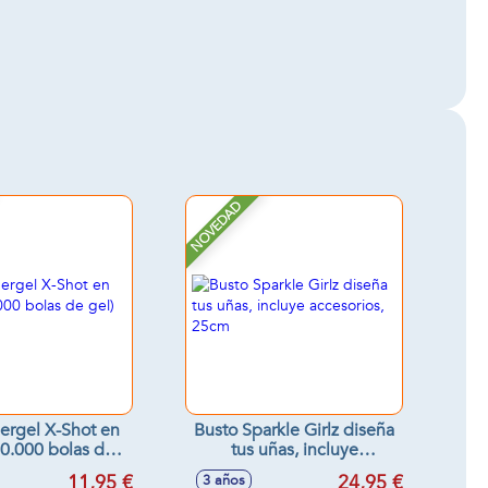
NOVEDAD
ergel X-Shot en
Busto Sparkle Girlz diseña
(20.000 bolas de
tus uñas, incluye
el) 12cm
accesorios, 25cm
11,95 €
24,95 €
3 años