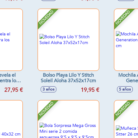
NOVEDAD
NOVEDAD
evela el
Bolso Playa Lilo Y Stitch
Mochila
entra los
Soleil Aloha 37x52x17cm
Gener
s!
40
27,95 €
19,95 €
3 años
5 años
NOVEDAD
NOVEDAD