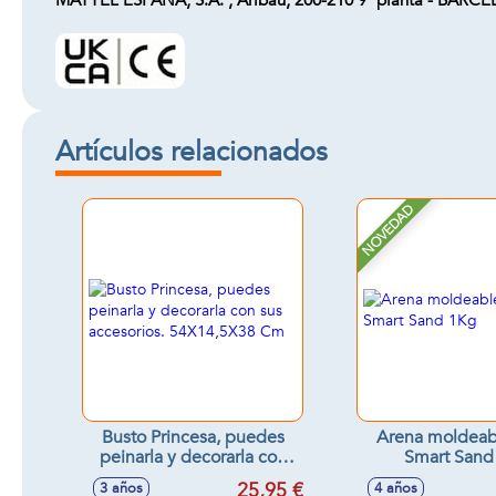
MATTEL ESPAÑA, S.A. , Aribau, 200-210 9ª planta - BARC
Artículos relacionados
NOVEDAD
Busto Princesa, puedes
Arena moldeab
peinarla y decorarla con
Smart Sand
sus accesorios.
25,95 €
3 años
4 años