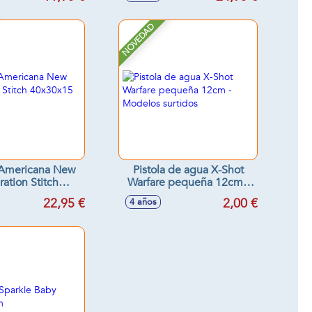
NOVEDAD
 Americana New
Pistola de agua X-Shot
ation Stitch
Warfare pequeña 12cm -
x30x15 cm
Modelos surtidos
22,95 €
2,00 €
4 años