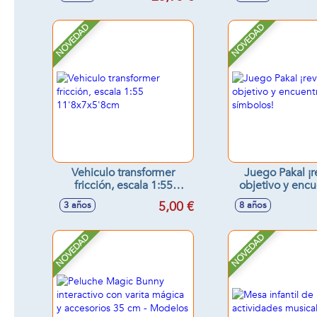
54X14,5X38 Cm
NOVEDAD
NOVEDAD
Vehiculo transformer
Juego Pakal ¡r
fricción, escala 1:55
objetivo y encu
11'8x7x5'8cm
símbolo
5,00 €
3 años
8 años
NOVEDAD
NOVEDAD