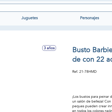
Juguetes
Personajes
Busto Barbie
3 años
de con 22 a
Ref.
21-78HMD
¡Los bustos para peinar d
un salón de belleza! Con
peques pueden crear innu
en todos los colores neó