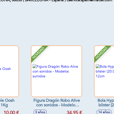
ELONA, 08036 ( BARCELONA - España ) cservice.spain@mattel.com
NOVEDAD
NOVEDAD
le Oosh
Figura Dragón Robo Alive
Bola Hyp
 1Kg
con sonidos - Modelos
blister 
surtidos
g
10,00 €
34,95 €
3 años
14 años