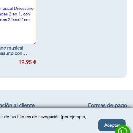
no musical
saurio con
des 2 en 1, con
19,95 €
s y sonidos
x6x21cm
ción al cliente
Formas de pago
iciones generales
rtir de tus hábitos de navegación (por ejemplo,
o y devolución
acto
Aceptar