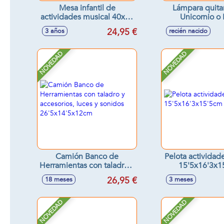
Mesa infantil de
Lámpara quit
actividades musical 40x32
Unicornio o 
cm
tentetieso con
24,95 €
3 años
recién nacido
sonidos rela
11x18x9cm - 
surtido
NOVEDAD
NOVEDAD
Camión Banco de
Pelota activida
Herramientas con taladro y
15'5x16'3x1
accesorios, luces y sonidos
26,95 €
18 meses
3 meses
26'5x14'5x12cm
NOVEDAD
NOVEDAD