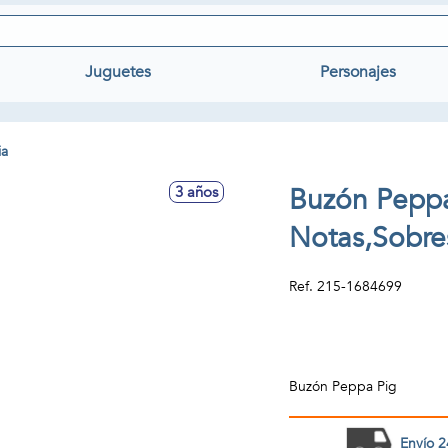
Juguetes
Personajes
ia
Buzón Peppa
3 años
Notas,Sobres
Ref.
215-1684699
Buzón Peppa Pig
Envío 2