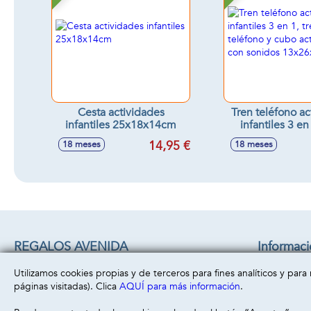
Cesta actividades
Tren teléfono ac
infantiles 25x18x14cm
infantiles 3 en 
teléfono y 
14,95 €
18 meses
18 meses
actividades, co
13x26x1
REGALOS AVENIDA
Informac
C/ CHACON 22 B
Aviso legal
Utilizamos cookies propias y de terceros para fines analíticos y par
45860 -
Villacañas
( Toledo )
Política de 
páginas visitadas). Clica
AQUÍ para más información
.
669493499
Política de 