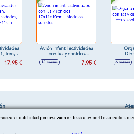
tividades
Avión infantil actividades
Órga
1, tren,
con luz y sonidos
Dino
cubo
17x11x10cm - Modelos
activida
17,95 €
7,95 €
18 meses
6 meses
n sonidos
surtidos
luce
1cm
22
ión
Aten
Cond
a mostrarte publicidad personalizada en base a un perfil elaborado a pa
privacidad
Enví
cookies
Cont