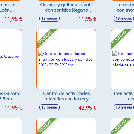
amiedos
Órgano y guitarra infantil
Torre d
León,
con sonidos (órgano
con mon
 luces y
22x15x2cm y guitarra
32x2
11,95 €
11,95 €
18 meses
18 meses
jantes
33x16x4cm) - Modelos
Modelos
surtidos
s
NOVEDAD
NOVEDAD
des Gusano
Centro de actividades
Tren activ
5'5cm
infantiles con luces y
co
sonidos 30'5x23'5x29'5cm
16'5x8'5
11,95 €
42,95 €
18 meses
18 meses
NOVEDAD
NOVEDAD