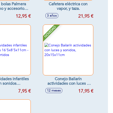
e bolas Palmera
Cafetera eléctrica con
o y accesorios
vapor, y taza.
9'5x12'30cm
12,95 €
21,95 €
3 años
NOVEDAD
idades infantiles
Conejo Bailarín
n sonidos
actividades con luces y
x11cm - Modelos
sonidos, 20x15x11cm
7,95 €
17,95 €
12 meses
surtidos