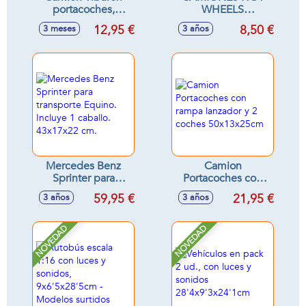
portacoches,
WHEELS
incluye 3 coches,
MODELOS
12,95 €
8,50 €
3 meses
3 años
33x11x7cm
SURTIDOS
Mercedes Benz
Camion
Sprinter para
Portacoches con
transporte Equino.
rampa lanzador y 2
59,95 €
21,95 €
3 años
3 años
Incluye 1 caballo.
coches
43x17x22 cm.
50x13x25cm
NOVEDAD
NOVEDAD