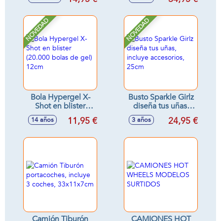
62X11X20 -
surtidos
Modelos surtidos
NOVEDAD
NOVEDAD
Bola Hypergel X-
Busto Sparkle Girlz
Shot en blister
diseña tus uñas,
(20.000 bolas de
incluye accesorios,
11,95 €
24,95 €
14 años
3 años
gel) 12cm
25cm
Camión Tiburón
CAMIONES HOT