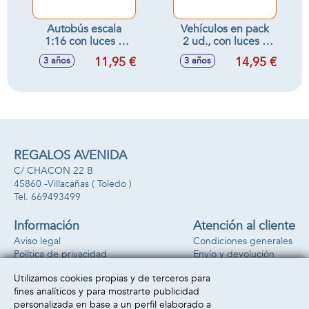
Autobús escala
Vehículos en pack
1:16 con luces y
2 ud., con luces y
sonidos,
sonidos
11,95 €
14,95 €
3 años
3 años
9x6'5x28'5cm -
28'4x9'3x24'1cm
Modelos surtidos
REGALOS AVENIDA
C/ CHACON 22 B
45860 -
Villacañas
( Toledo )
669493499
Información
Atención al cliente
Aviso legal
Condiciones generales
Política de privacidad
Envío y devolución
Política de cookies
Contacto
Utilizamos cookies propias y de terceros para
Formas de pago
fines analíticos y para mostrarte publicidad
personalizada en base a un perfil elaborado a