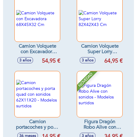
Camion Volquete
Camion Volquete
con Excavadora
Super Lorry
68X45X32 Cm
82X42X43 Cm
54,95 €
64,95 €
3 años
3 años
NOVEDAD
Camion
Figura Dragón
portacoches y porta
Robo Alive con
quad con sonidos
sonidos - Modelos
14,95 €
34,95 €
36 meses
3 años