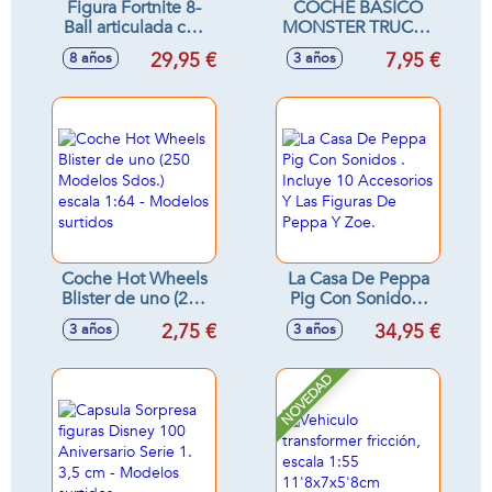
Figura Fortnite 8-
COCHE BASICO
Ball articulada con
MONSTER TRUCKS
accesorios serie
ESCALA 1:64 MOD
29,95 €
7,95 €
8 años
3 años
Legendary 15 cm
SDOS
Coche Hot Wheels
La Casa De Peppa
Blister de uno (250
Pig Con Sonidos .
Modelos Sdos.)
Incluye 10
2,75 €
34,95 €
3 años
3 años
escala 1:64 -
Accesorios Y Las
Modelos surtidos
Figuras De Peppa Y
Zoe.
NOVEDAD