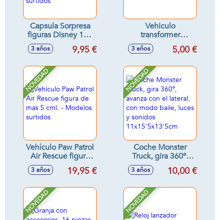
Capsula Sorpresa
Vehiculo
figuras Disney 100
transformer
Aniversario Serie 1.
fricción, escala 1:55
9,95 €
5,00 €
3 años
3 años
3,5 cm - Modelos
11'8x7x5'8cm
surtidos
NOVEDAD
NOVEDAD
Vehículo Paw Patrol
Coche Monster
Air Rescue figura
Truck, gira 360º,
de mas 5 cml. -
avanza con el
19,95 €
10,00 €
3 años
3 años
Modelos surtidos
lateral, con modo
baile, luces y
sonidos
NOVEDAD
NOVEDAD
11x15'5x13'5cm