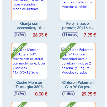
Granja con
Reloj lanzador
accesorios, 16
peonzas 30x16 cm
piezas, luces y
- Modelos surtidos
26,95 €
7,95 €
3 años
36 meses
sonidos - Modelos
surtidos
NOVEDAD
NOVEDAD
Coche Monster
Cinturon Pokemon
Truck, gira 360º,
Clip 'n' Go ¡con
avanza con el
capacidad para 6
10,00 €
29,95 €
3 años
4 años
lateral, con modo
pokeballs! incluye
baile, luces y
2 pokeball y 1
sonidos
figura - Modelos