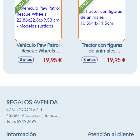
NOVEDAD
NOVEDAD
11x15'5x13'5cm
surtidos
Vehículo Paw Patrol
Tractor con figuras
Rescue Wheels
de animales
22,86x22,86x9,53
10'5x44x11'5cm
19,95 €
19,95 €
3 años
3 años
cm - Modelos
surtidos
REGALOS AVENIDA
C/ CHACON 22 B
45860 -
Villacañas
( Toledo )
669493499
Información
Atención al cliente