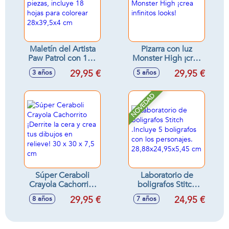
Maletín del Artista
Pizarra con luz
Paw Patrol con 128
Monster High ¡crea
piezas, incluye 18
infinitos looks!
29,95 €
29,95 €
3 años
5 años
hojas para colorear
28x39,5x4 cm
NOVEDAD
Súper Ceraboli
Laboratorio de
Crayola Cachorrito
boligrafos Stitch
¡Derrite la cera y
.Incluye 5
29,95 €
24,95 €
8 años
7 años
crea tus dibujos en
boligrafos con los
relieve! 30 x 30 x
personajes.
7,5 cm
28,88x24,95x5,45