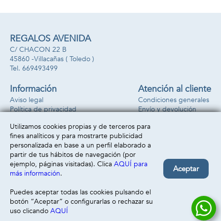
cm
REGALOS AVENIDA
C/ CHACON 22 B
45860 -
Villacañas
( Toledo )
669493499
Información
Atención al cliente
Aviso legal
Condiciones generales
Política de privacidad
Envío y devolución
Política de cookies
Contacto
Utilizamos cookies propias y de terceros para
Formas de pago
fines analíticos y para mostrarte publicidad
personalizada en base a un perfil elaborado a
partir de tus hábitos de navegación (por
ejemplo, páginas visitadas). Clica
AQUÍ para
Aceptar
más información
.
Puedes aceptar todas las cookies pulsando el
botón “Aceptar” o configurarlas o rechazar su
uso clicando
AQUÍ