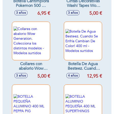
Botella Cantimplora
Cintas Decorativas
Pokemon 500 Ml
Washi Tapes Wow
De Aluminio 3
Generation
6,95 €
5,00 €
3 años
3 años
Mod. Sdos. -
Modelos surtidos
Collares con
Botella De Agua
abalorio Wow
Besteez. Cuando
Generation.
Se Enfría Cambian
5,00 €
12,95 €
3 años
4 años
Colecciona los
De Color! 400 ml -
distintos modelos -
Modelos surtidos
Modelos surtidos