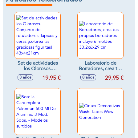
Set de actividades
Laboratorio de
los Olorosos.
Borradores, crea tus
Conjunto de
propios borradores
19,95 €
29,95 €
3 años
8 años
rotuladores, lápices
incluye 6 moldes
y ceras ¡colorea las
30,2x6x29 cm
graciosas figuritas!
43x4x21cm