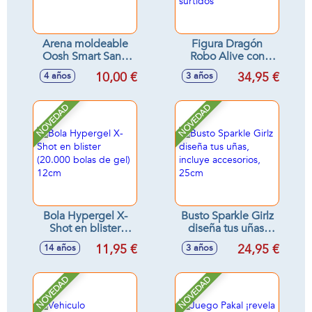
Arena moldeable
Figura Dragón
Oosh Smart Sand
Robo Alive con
1Kg
sonidos - Modelos
10,00 €
34,95 €
4 años
3 años
surtidos
NOVEDAD
NOVEDAD
Bola Hypergel X-
Busto Sparkle Girlz
Shot en blister
diseña tus uñas,
(20.000 bolas de
incluye accesorios,
11,95 €
24,95 €
14 años
3 años
gel) 12cm
25cm
NOVEDAD
NOVEDAD