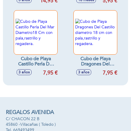
14,95 €
5,95 €
3 años
18 meses
Con Rastrillo,Pala y
Pala,Rastrillo Y
Balon 13 cm
Moldes 18 Cm
Cubo de Playa
Cubo de Playa
Castillo Perla Del
Dragones Del
Mar Diametro18
Castillo diametro
7,95 €
7,95 €
3 años
3 años
Cm con
18 cm con
pala,rastrillo y
pala,rastrillo y
regadera.
regadera.
REGALOS AVENIDA
C/ CHACON 22 B
45860 -
Villacañas
( Toledo )
669493499