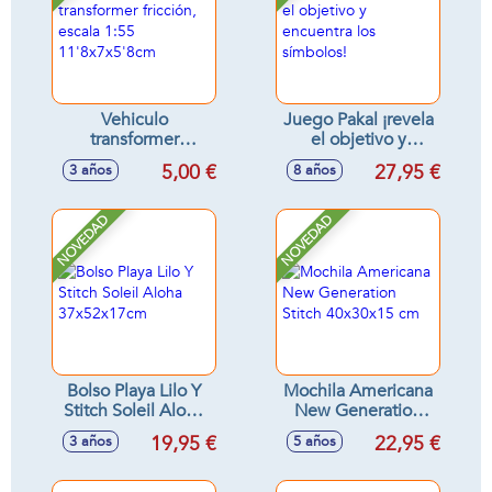
Vehiculo
Juego Pakal ¡revela
transformer
el objetivo y
fricción, escala 1:55
encuentra los
5,00 €
27,95 €
3 años
8 años
11'8x7x5'8cm
símbolos!
NOVEDAD
NOVEDAD
Bolso Playa Lilo Y
Mochila Americana
Stitch Soleil Aloha
New Generation
37x52x17cm
Stitch 40x30x15 cm
19,95 €
22,95 €
3 años
5 años