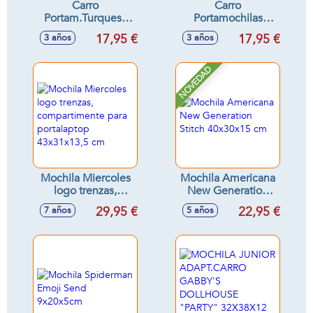
Carro
Carro
Portam.Turquesa
Portamochilas
Pant.3125C
Color Azul Claro
17,95 €
17,95 €
3 años
3 años
30X23X85Cm
NOVEDAD
Mochila Miercoles
Mochila Americana
logo trenzas,
New Generation
compartimente
Stitch 40x30x15 cm
29,95 €
22,95 €
7 años
5 años
para portalaptop
43x31x13,5 cm