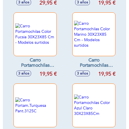
29,95 €
19,95 €
3 años
3 años
32X42X14Cm
30X23X85Cm -
Modelos surtidos
Carro
Carro
Portamochilas
Portamochilas
Color Fucsia
Color Marino
19,95 €
19,95 €
3 años
3 años
30X23X85 Cm -
30X23X85 Cm -
Modelos surtidos
Modelos surtidos