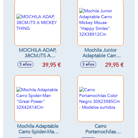
MOCHILA ADAP,
Mochila Junior
38CM.ITS A
Adaptable Carro
MICKEY THING
Mickey Mouse
39,95 €
29,95 €
5 años
3 años
"Happy Smiles"
32X38X12Cm
Mochila Adaptable
Carro
Carro Spider-Man
Portamochilas
"Great Power"
Color Negro