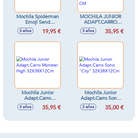
Mochila Spiderman
MOCHILA JUNIOR
Emoji Send
ADAPT.CARRO
9x20x5cm
GABBY'S
19,95 €
35,95 €
3 años
3 años
DOLLHOUSE
"PARTY" 32X38X12
CM
Mochila Junior
Mochila Junior
Adapt.Carro
Adapt.Carro Sonic
Monster High
"City"
35,95 €
35,00 €
3 años
3 años
32X38X12Cm
32X38X12Cm