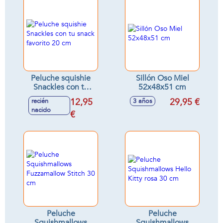
Peluche squishie
Sillón Oso Miel
Snackles con tu
52x48x51 cm
snack favorito 20
12,95
29,95 €
recién
3 años
cm
nacido
€
Peluche
Peluche
Squishmallows
Squishmallows