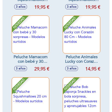
Fuzzamallow Stitch
Hello Kitty rosa 30
19,95 €
19,95 €
3 años
3 años
30 cm
cm
NOVEDAD
NOVEDAD
Peluche Mamacorn
Peluche Animales
con bebé y 30
Lucky con Corazón
sorpresas -
80 Cm - Modelos
29,95 €
14,95 €
3 años
3 años
Modelos surtidos
surtidos
NOVEDAD
NOVEDAD