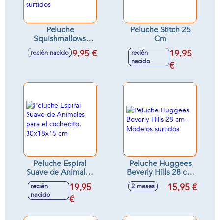
Peluche
Peluche Stitch 25
Squishmallows
Cm
blando y suave 20
9,95 €
19,95
recién nacido
recién
cm. - Modelos
nacido
surtidos
€
Peluche Espiral
Peluche Huggees
Suave de Animales
Beverly Hills 28 cm
para el cochecito.
- Modelos surtidos
19,95
15,95 €
recién
2 meses
30x18x15 cm
nacido
€