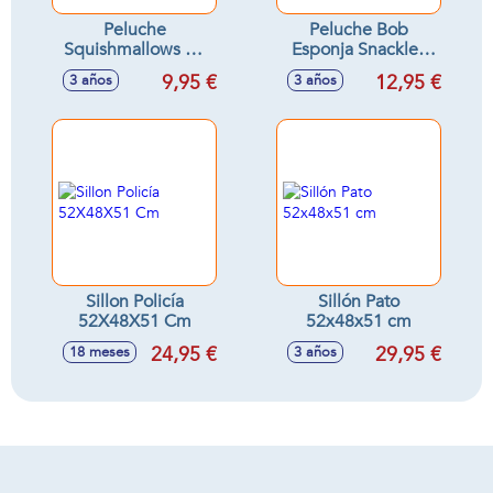
Peluche
Peluche Bob
Squishmallows 20
Esponja Snackles
cm - Modelos
en bola sorpresa,
9,95 €
12,95 €
3 años
3 años
surtidos
peluches
ultrasuaves y
apretujables 12cm
Sillon Policía
Sillón Pato
52X48X51 Cm
52x48x51 cm
24,95 €
29,95 €
18 meses
3 años