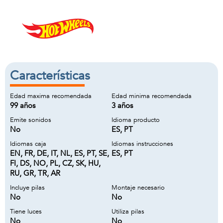
Características
Edad maxima recomendada
Edad minima recomendada
99 años
3 años
Emite sonidos
Idioma producto
No
ES, PT
Idiomas caja
Idiomas instrucciones
EN, FR, DE, IT, NL, ES, PT, SE,
ES, PT
FI, DS, NO, PL, CZ, SK, HU,
RU, GR, TR, AR
Incluye pilas
Montaje necesario
No
No
Tiene luces
Utiliza pilas
No
No