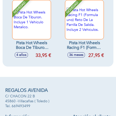
NOVEDAD
NOVEDAD
Pista Hot Wheels
Pista Hot Wheels
Boca De Tiburon.
Racing F1 (Formula
Incluye 1 Vehiculo
uno) Reto De La
33,95 €
27,95 €
4 años
36 meses
Metalico.
Parrilla De Salida.
Incluye 2 Vehiculos.
REGALOS AVENIDA
C/ CHACON 22 B
45860 -
Villacañas
( Toledo )
669493499