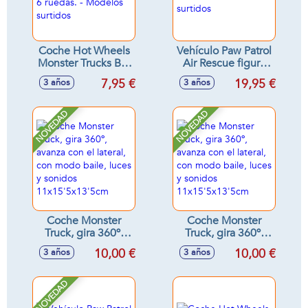
Coche Hot Wheels
Vehículo Paw Patrol
Monster Trucks Big
Air Rescue figura
Rigs. Escala 1:64
de mas 5 cml. -
7,95 €
19,95 €
3 años
3 años
con 6 ruedas. -
Modelos surtidos
Modelos surtidos
NOVEDAD
NOVEDAD
Coche Monster
Coche Monster
Truck, gira 360º,
Truck, gira 360º,
avanza con el
avanza con el
10,00 €
10,00 €
3 años
3 años
lateral, con modo
lateral, con modo
baile, luces y
baile, luces y
sonidos
sonidos
NOVEDAD
11x15'5x13'5cm
11x15'5x13'5cm