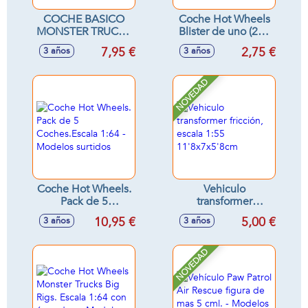
COCHE BASICO
Coche Hot Wheels
MONSTER TRUCKS
Blister de uno (250
ESCALA 1:64 MOD
Modelos Sdos.)
7,95 €
2,75 €
3 años
3 años
SDOS
escala 1:64 -
Modelos surtidos
NOVEDAD
Coche Hot Wheels.
Vehiculo
Pack de 5
transformer
Coches.Escala 1:64
fricción, escala 1:55
10,95 €
5,00 €
3 años
3 años
- Modelos surtidos
11'8x7x5'8cm
NOVEDAD