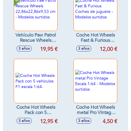
Vehículo Paw Patrol
Coche Hot Wheels
Rescue Wheels
Fast & Furious
22,86x22,86x9,53
Coches de juguete
19,95 €
12,00 €
3 años
3 años
cm - Modelos
- Modelos surtidos
surtidos
Coche Hot Wheels
Coche Hot Wheels
Pack con 5
metal Pro Vintage
vehículos F1 escala
Escala 1:64 -
12,95 €
4,50 €
3 años
3 años
1:64.
Modelos surtidos