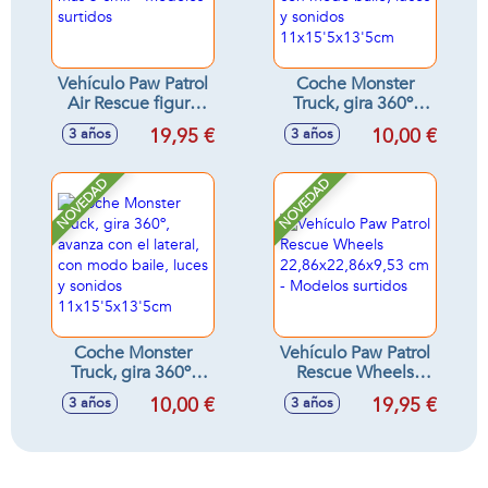
Vehículo Paw Patrol
Coche Monster
Air Rescue figura
Truck, gira 360º,
de mas 5 cml. -
avanza con el
19,95 €
10,00 €
3 años
3 años
Modelos surtidos
lateral, con modo
baile, luces y
sonidos
NOVEDAD
NOVEDAD
11x15'5x13'5cm
Coche Monster
Vehículo Paw Patrol
Truck, gira 360º,
Rescue Wheels
avanza con el
22,86x22,86x9,53
10,00 €
19,95 €
3 años
3 años
lateral, con modo
cm - Modelos
baile, luces y
surtidos
sonidos
11x15'5x13'5cm