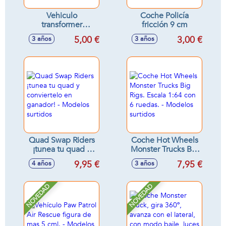
Vehiculo
Coche Policía
transformer
fricción 9 cm
fricción, escala 1:55
5,00 €
3,00 €
3 años
3 años
11'8x7x5'8cm
Quad Swap Riders
Coche Hot Wheels
¡tunea tu quad y
Monster Trucks Big
conviertelo en
Rigs. Escala 1:64
9,95 €
7,95 €
4 años
3 años
ganador! - Modelos
con 6 ruedas. -
surtidos
Modelos surtidos
NOVEDAD
NOVEDAD