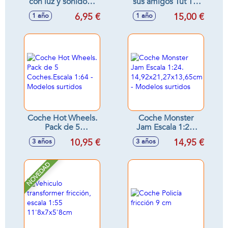
con luz y sonidos -
sus amigos Tut Tut
Modelos surtidos
Bolidos con luces y
6,95 €
15,00 €
1 año
1 año
sonidos 9x12x6 cm
- Modelos surtidos
Coche Hot Wheels.
Coche Monster
Pack de 5
Jam Escala 1:24.
Coches.Escala 1:64
14,92x21,27x13,65cm
10,95 €
14,95 €
3 años
3 años
- Modelos surtidos
- Modelos surtidos
NOVEDAD