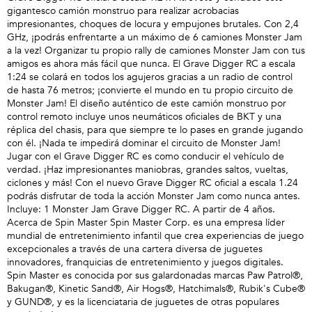
gigantesco camión monstruo para realizar acrobacias
impresionantes, choques de locura y empujones brutales. Con 2,4
GHz, ¡podrás enfrentarte a un máximo de 6 camiones Monster Jam
a la vez! Organizar tu propio rally de camiones Monster Jam con tus
amigos es ahora más fácil que nunca. El Grave Digger RC a escala
1:24 se colará en todos los agujeros gracias a un radio de control
de hasta 76 metros; ¡convierte el mundo en tu propio circuito de
Monster Jam! El diseño auténtico de este camión monstruo por
control remoto incluye unos neumáticos oficiales de BKT y una
réplica del chasis, para que siempre te lo pases en grande jugando
con él. ¡Nada te impedirá dominar el circuito de Monster Jam!
Jugar con el Grave Digger RC es como conducir el vehículo de
verdad. ¡Haz impresionantes maniobras, grandes saltos, vueltas,
ciclones y más! Con el nuevo Grave Digger RC oficial a escala 1.24
podrás disfrutar de toda la acción Monster Jam como nunca antes.
Incluye: 1 Monster Jam Grave Digger RC. A partir de 4 años.
Acerca de Spin Master Spin Master Corp. es una empresa líder
mundial de entretenimiento infantil que crea experiencias de juego
excepcionales a través de una cartera diversa de juguetes
innovadores, franquicias de entretenimiento y juegos digitales.
Spin Master es conocida por sus galardonadas marcas Paw Patrol®,
Bakugan®, Kinetic Sand®, Air Hogs®, Hatchimals®, Rubik's Cube®
y GUND®, y es la licenciataria de juguetes de otras populares