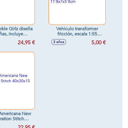
rkle Girlz diseña
Vehiculo transformer
ñas, incluye
fricción, escala 1:55
orios, 25cm
11'8x7x5'8cm
24,95 €
5,00 €
3 años
 Americana New
ation Stitch
x30x15 cm
22,95 €