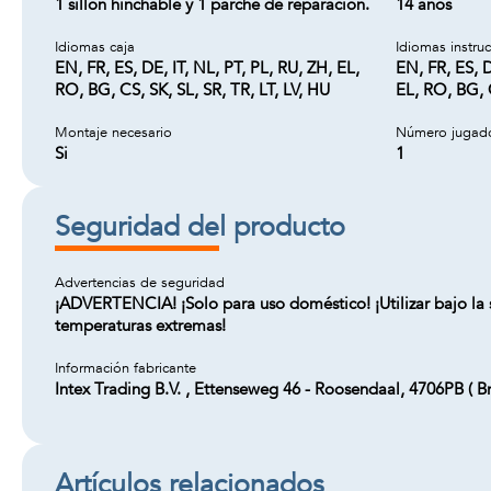
1 sillón hinchable y 1 parche de reparación.
14 años
Idiomas caja
Idiomas instru
EN, FR, ES, DE, IT, NL, PT, PL, RU, ZH, EL,
EN, FR, ES, D
RO, BG, CS, SK, SL, SR, TR, LT, LV, HU
EL, RO, BG, C
Montaje necesario
Número jugad
Si
1
Seguridad del producto
Advertencias de seguridad
¡ADVERTENCIA! ¡Solo para uso doméstico! ¡Utilizar bajo la s
temperaturas extremas!
Información fabricante
Intex Trading B.V. , Ettenseweg 46 - Roosendaal, 4706PB (
Artículos relacionados