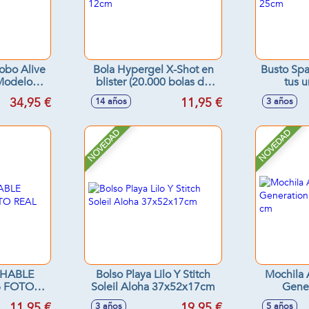
obo Alive
Bola Hypergel X-Shot en
Busto Spa
 Modelos
blister (20.000 bolas de
tus u
s
gel) 12cm
acces
34,95 €
11,95 €
14 años
3 años
NOVEDAD
NOVEDAD
CHABLE
Bolso Playa Lilo Y Stitch
Mochila
6 FOTO
Soleil Aloha 37x52x17cm
Gener
40
11,95 €
19,95 €
3 años
5 años