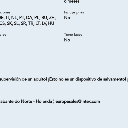
6 meses
cciones
Incluye pilas
E, IT, NL, PT, DA, PL, RU, ZH,
No
S, SK, SL, SR, TR, LT, LV, HU
ores
Tiene luces
No
upervisión de un adulto! ¡Esto no es un dispositivo de salvamento! ¡
 Brabante do Norte - Holanda ) europesales@intex.com