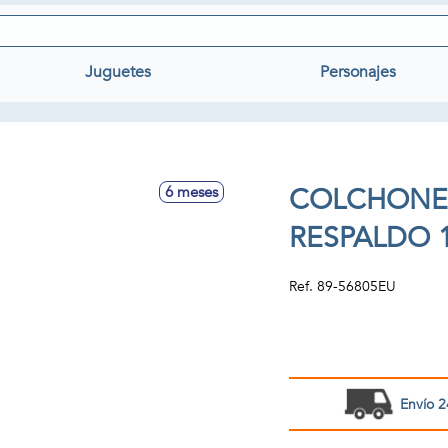
Juguetes
Personajes
COLCHONET
6 meses
RESPALDO 
Ref.
89-56805EU
Envío 2