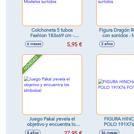
Colchoneta 5 tubos
Figura Dragón R
Fashion 183x69 cm -
con sonidos -
Modelos surtidos
surtido
5,95 €
6 meses
3 años
NOVEDAD
Juego Pakal ¡revela el
FIGURA HIN
objetivo y encuentra los
POLO 191X7
símbolos!
REAL
27,95 €
8 años
36 meses