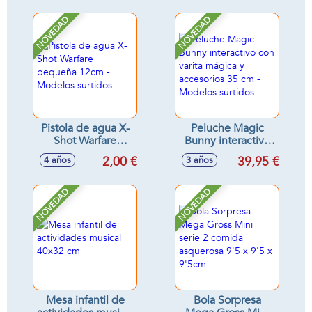
NOVEDAD
NOVEDAD
Pistola de agua X-
Peluche Magic
Shot Warfare
Bunny interactivo
pequeña 12cm -
con varita mágica y
2,00 €
39,95 €
4 años
3 años
Modelos surtidos
accesorios 35 cm -
Modelos surtidos
NOVEDAD
NOVEDAD
Mesa infantil de
Bola Sorpresa