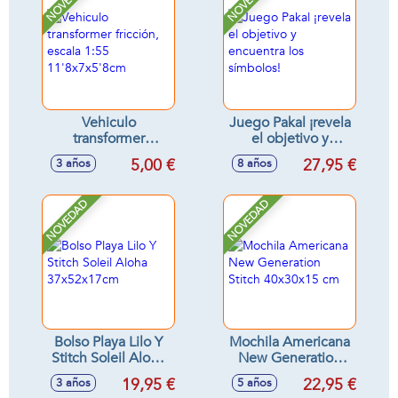
NOVEDAD
NOVEDAD
Vehiculo
Juego Pakal ¡revela
transformer
el objetivo y
fricción, escala 1:55
encuentra los
5,00 €
27,95 €
3 años
8 años
11'8x7x5'8cm
símbolos!
NOVEDAD
NOVEDAD
Bolso Playa Lilo Y
Mochila Americana
Stitch Soleil Aloha
New Generation
37x52x17cm
Stitch 40x30x15 cm
19,95 €
22,95 €
3 años
5 años