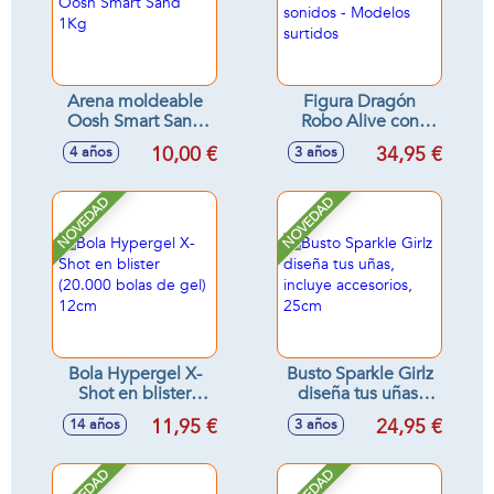
Arena moldeable
Figura Dragón
Oosh Smart Sand
Robo Alive con
1Kg
sonidos - Modelos
10,00 €
34,95 €
4 años
3 años
surtidos
NOVEDAD
NOVEDAD
Bola Hypergel X-
Busto Sparkle Girlz
Shot en blister
diseña tus uñas,
(20.000 bolas de
incluye accesorios,
11,95 €
24,95 €
14 años
3 años
gel) 12cm
25cm