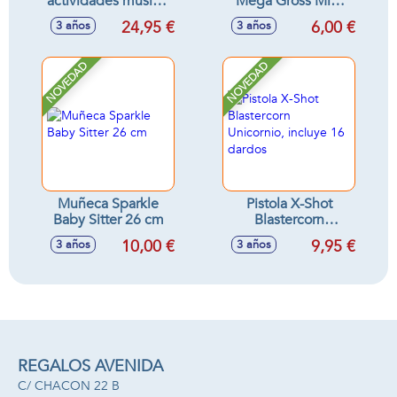
actividades musical
Mega Gross Mini
40x32 cm
serie 2 comida
24,95 €
6,00 €
3 años
3 años
asquerosa 9'5 x 9'5
x 9'5cm
NOVEDAD
NOVEDAD
Muñeca Sparkle
Pistola X-Shot
Baby Sitter 26 cm
Blastercorn
Unicornio, incluye
10,00 €
9,95 €
3 años
3 años
16 dardos
REGALOS AVENIDA
C/ CHACON 22 B