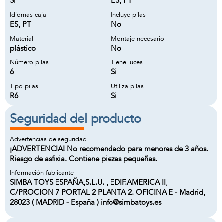
Si
ES, PT
Idiomas caja
Incluye pilas
ES, PT
No
Material
Montaje necesario
plástico
No
Número pilas
Tiene luces
6
Si
Tipo pilas
Utiliza pilas
R6
Si
Seguridad del producto
Advertencias de seguridad
¡ADVERTENCIA! No recomendado para menores de 3 años.
Riesgo de asfixia. Contiene piezas pequeñas.
Información fabricante
SIMBA TOYS ESPAÑA,S.L.U. , EDIF.AMERICA II,
C/PROCION 7 PORTAL 2 PLANTA 2. OFICINA E - Madrid,
28023 ( MADRID - España ) info@simbatoys.es