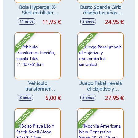
Bola Hypergel X-
Busto Sparkle Girlz
Shot en blister
diseña tus uñas,
(20.000 bolas de
incluye accesorios,
11,95 €
24,95 €
14 años
3 años
gel) 12cm
25cm
NOVEDAD
NOVEDAD
Vehiculo
Juego Pakal ¡revela
transformer
el objetivo y
fricción, escala 1:55
encuentra los
5,00 €
27,95 €
3 años
8 años
11'8x7x5'8cm
símbolos!
NOVEDAD
NOVEDAD