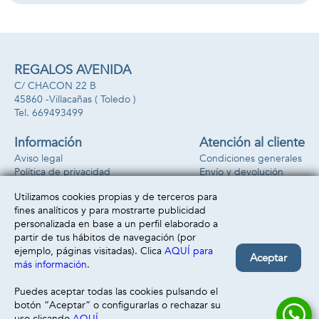
REGALOS AVENIDA
C/ CHACON 22 B
45860 -
Villacañas
( Toledo )
669493499
Información
Atención al cliente
Aviso legal
Condiciones generales
Política de privacidad
Envío y devolución
Política de cookies
Contacto
Utilizamos cookies propias y de terceros para
Formas de pago
fines analíticos y para mostrarte publicidad
personalizada en base a un perfil elaborado a
partir de tus hábitos de navegación (por
ejemplo, páginas visitadas). Clica
AQUÍ para
Aceptar
más información
.
Puedes aceptar todas las cookies pulsando el
botón “Aceptar” o configurarlas o rechazar su
uso clicando
AQUÍ