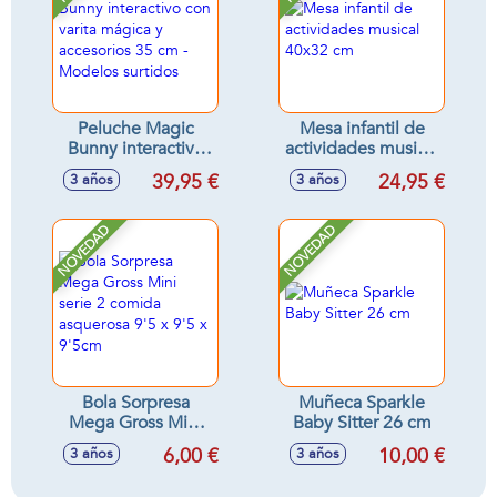
Peluche Magic
Mesa infantil de
Bunny interactivo
actividades musical
con varita mágica y
40x32 cm
39,95 €
24,95 €
3 años
3 años
accesorios 35 cm -
Modelos surtidos
NOVEDAD
NOVEDAD
Bola Sorpresa
Muñeca Sparkle
Mega Gross Mini
Baby Sitter 26 cm
serie 2 comida
6,00 €
10,00 €
3 años
3 años
asquerosa 9'5 x 9'5
x 9'5cm