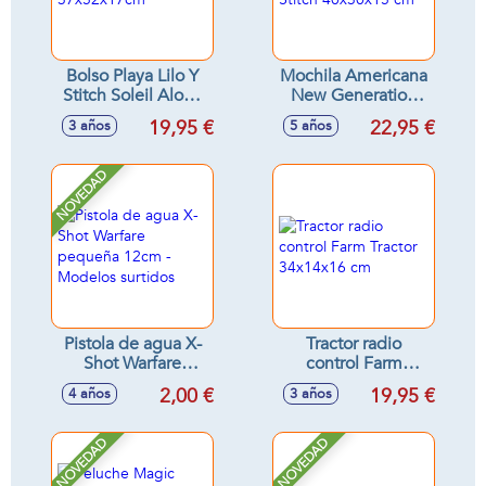
Bolso Playa Lilo Y
Mochila Americana
Stitch Soleil Aloha
New Generation
37x52x17cm
Stitch 40x30x15 cm
19,95 €
22,95 €
3 años
5 años
NOVEDAD
Pistola de agua X-
Tractor radio
Shot Warfare
control Farm
pequeña 12cm -
Tractor 34x14x16
2,00 €
19,95 €
4 años
3 años
Modelos surtidos
cm
NOVEDAD
NOVEDAD