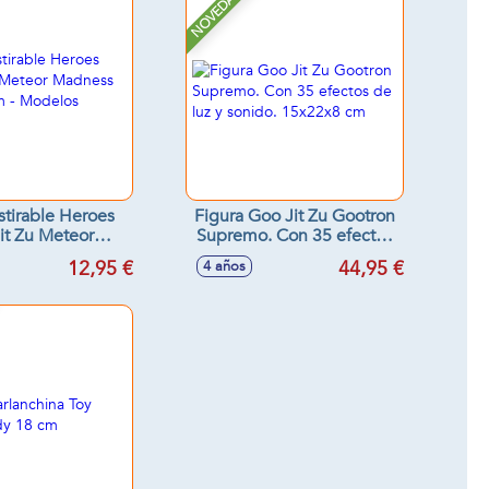
NOVEDAD
stirable Heroes
Figura Goo Jit Zu Gootron
it Zu Meteor
Supremo. Con 35 efectos
 22x15x8 cm -
de luz y sonido. 15x22x8
12,95 €
44,95 €
4 años
os surtidos
cm