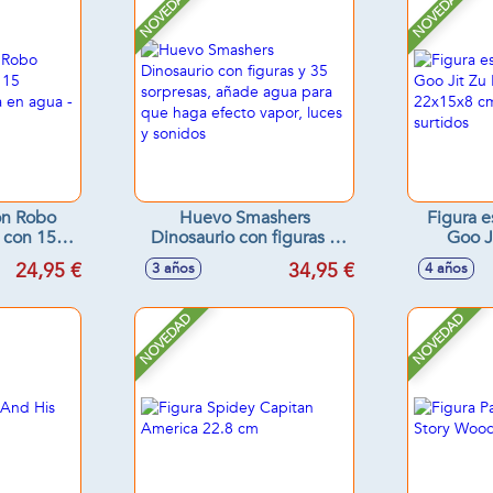
NOVEDAD
NOVEDAD
ón Robo
Huevo Smashers
Figura e
, con 15
Dinosaurio con figuras y
Goo J
ctiva en
35 sorpresas, añade agua
Madness
24,95 €
34,95 €
3 años
4 años
surtidos
para que haga efecto
Model
vapor, luces y sonidos
NOVEDAD
NOVEDAD