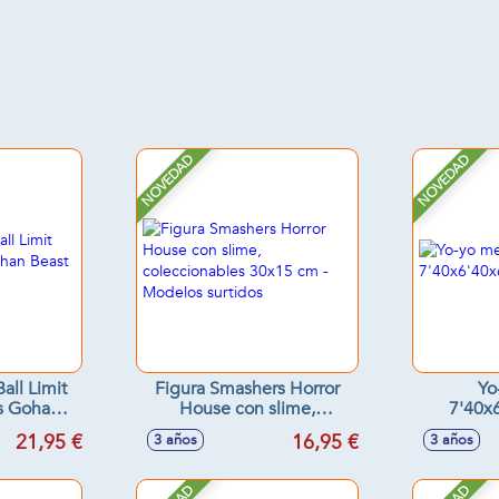
NOVEDAD
NOVEDAD
all Limit
Figura Smashers Horror
Yo
es Gohan
House con slime,
7'40x
 cm
coleccionables 30x15 cm -
21,95 €
16,95 €
3 años
3 años
Modelos surtidos