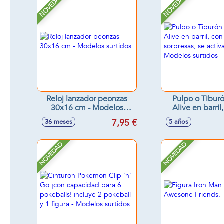
NOVEDAD
NOVEDAD
Reloj lanzador peonzas
Pulpo o Tibur
30x16 cm - Modelos
Alive en barril
surtidos
sorpresas, se a
7,95 €
36 meses
5 años
agua - Modelos 
NOVEDAD
NOVEDAD