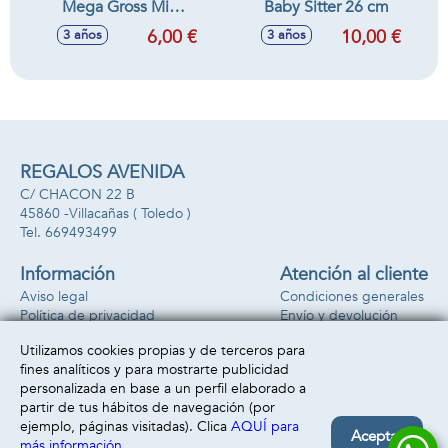
Mega Gross Mini
Baby Sitter 26 cm
serie 2 comida
6,00 €
10,00 €
3 años
3 años
asquerosa 9'5 x 9'5
x 9'5cm
REGALOS AVENIDA
C/ CHACON 22 B
45860 -
Villacañas
( Toledo )
669493499
Información
Atención al cliente
Aviso legal
Condiciones generales
Política de privacidad
Envío y devolución
Política de cookies
Contacto
Utilizamos cookies propias y de terceros para
Formas de pago
fines analíticos y para mostrarte publicidad
personalizada en base a un perfil elaborado a
partir de tus hábitos de navegación (por
ejemplo, páginas visitadas). Clica
AQUÍ para
Aceptar
más información
.