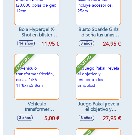
Bola Hypergel X-
Busto Sparkle Girlz
Shot en blister
diseña tus uñas,
(20.000 bolas de
incluye accesorios,
11,95 €
24,95 €
14 años
3 años
gel) 12cm
25cm
NOVEDAD
NOVEDAD
Vehiculo
Juego Pakal ¡revela
transformer
el objetivo y
fricción, escala 1:55
encuentra los
5,00 €
27,95 €
3 años
8 años
11'8x7x5'8cm
símbolos!