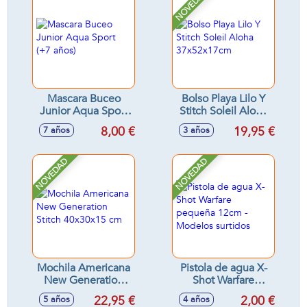
NOVEDAD
Mascara Buceo
Bolso Playa Lilo Y
Junior Aqua Sport
Stitch Soleil Aloha
(+7 años)
37x52x17cm
8,00 €
19,95 €
7 años
3 años
NOVEDAD
NOVEDAD
Mochila Americana
Pistola de agua X-
New Generation
Shot Warfare
Stitch 40x30x15 cm
pequeña 12cm -
22,95 €
2,00 €
5 años
4 años
Modelos surtidos