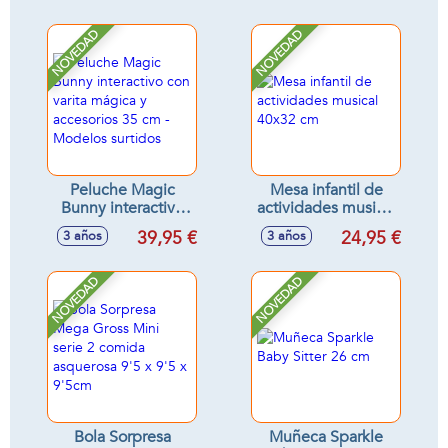
NOVEDAD
NOVEDAD
Peluche Magic
Mesa infantil de
Bunny interactivo
actividades musical
con varita mágica y
40x32 cm
39,95 €
24,95 €
3 años
3 años
accesorios 35 cm -
Modelos surtidos
NOVEDAD
NOVEDAD
Bola Sorpresa
Muñeca Sparkle