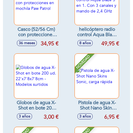
Casco (52/56 Cm)
helicóptero radio
con protecciones
control Aqua Blaze
en mochila Paw
3 en 1. Con 3
34,95 €
49,95 €
36 meses
8 años
Patrol
canales y mando
de 2,4 GHz
NOVEDAD
Globos de agua X-
Pistola de agua X-
Shot en bote 200
Shot Nano Skins
ud. 22'x7'8x7'8cm -
Sonic, carga rápida
3,00 €
6,95 €
3 años
3 años
Modelos surtidos