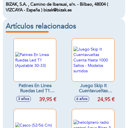
BIZAK, S.A. , Camino de Ibarsusi, s/n. - Bilbao, 48004 (
VIZCAYA - España ) bizak@bizak.es
Artículos relacionados
Patines En Linea
Juego Skip It
Ruedas Led T1
Cuentavueltas
(Ajustable 30-33)
Cuenta Hasta 1000
39,95 €
24,95 €
3 años
6 años
Saltos - Modelos
surtidos