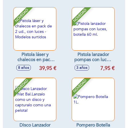
NOVEDAD
NOVEDAD
Pistola láser y
Pistola lanzador
chalecos en pack
pompas con luces,
de 2 ud., con luces
botella 60 ml.
39,95 €
7,95 €
8 años
3 años
- Modelos surtidos
NOVEDAD
NOVEDAD
Disco Lanzador
Pompero Botella