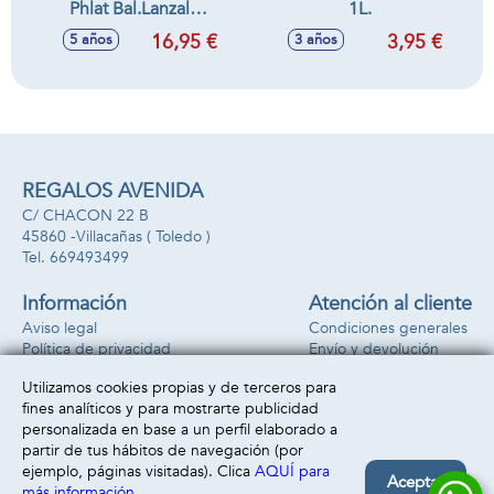
Phlat Bal.Lanzalo
1L.
como un disco y
16,95 €
3,95 €
5 años
3 años
capturalo como una
pelota!
REGALOS AVENIDA
C/ CHACON 22 B
45860 -
Villacañas
( Toledo )
669493499
Información
Atención al cliente
Aviso legal
Condiciones generales
Política de privacidad
Envío y devolución
Política de cookies
Contacto
Utilizamos cookies propias y de terceros para
Formas de pago
fines analíticos y para mostrarte publicidad
personalizada en base a un perfil elaborado a
partir de tus hábitos de navegación (por
ejemplo, páginas visitadas). Clica
AQUÍ para
Aceptar
más información
.