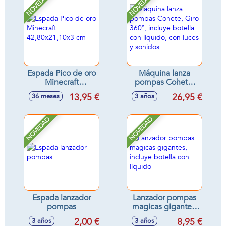
NOVEDAD
NOVEDAD
Espada Pico de oro
Máquina lanza
Minecraft
pompas Cohete,
42,80x21,10x3 cm
Giro 360º, incluye
13,95 €
26,95 €
36 meses
3 años
botella con líquido,
con luces y sonidos
NOVEDAD
NOVEDAD
Espada lanzador
Lanzador pompas
pompas
magicas gigantes,
incluye botella con
2,00 €
8,95 €
3 años
3 años
líquido