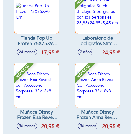
Tienda Pop Up
Laboratorio de
Frozen 75X75X90
boligrafos Stitch
Cm
.Incluye 5
17,95 €
24,95 €
24 meses
7 años
boligrafos con los
personajes.
28,88x24,95x5,45
NOVEDAD
NOVEDAD
cm
Muñeca Disney
Muñeca Disney
Frozen Elsa Reveal
Frozen Anna Reveal
con Accesorio
Con Accesorio
20,95 €
20,95 €
36 meses
36 meses
Sorpresa. 33x18x8
Sorpresa 33x18x8
cm
cm.