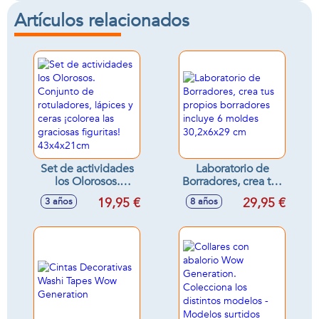
Artículos relacionados
Set de actividades
Laboratorio de
los Olorosos.
Borradores, crea tus
Conjunto de
propios borradores
19,95 €
29,95 €
3 años
8 años
rotuladores, lápices
incluye 6 moldes
y ceras ¡colorea las
30,2x6x29 cm
graciosas figuritas!
43x4x21cm