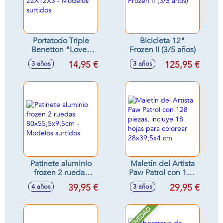
Portatodo Triple
Bicicleta 12"
Benetton "Love"
Frozen II (3/5 años)
22X12X3 - Modelos
14,95 €
125,95 €
3 años
3 años
surtidos
Patinete aluminio
Maletín del Artista
frozen 2 ruedas
Paw Patrol con 128
80x55,5x9,5cm -
piezas, incluye 18
39,95 €
29,95 €
4 años
3 años
Modelos surtidos
hojas para colorear
28x39,5x4 cm
NOVEDAD