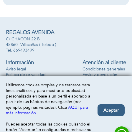
REGALOS AVENIDA
C/ CHACON 22 B
45860 -
Villacañas
( Toledo )
669493499
Información
Atención al cliente
Aviso legal
Condiciones generales
Política de privacidad
Envío y devolución
Política de cookies
Contacto
Utilizamos cookies propias y de terceros para
Formas de pago
fines analíticos y para mostrarte publicidad
personalizada en base a un perfil elaborado a
partir de tus hábitos de navegación (por
ejemplo, páginas visitadas). Clica
AQUÍ para
Aceptar
más información
.
Puedes aceptar todas las cookies pulsando el
botón “Aceptar” o configurarlas o rechazar su