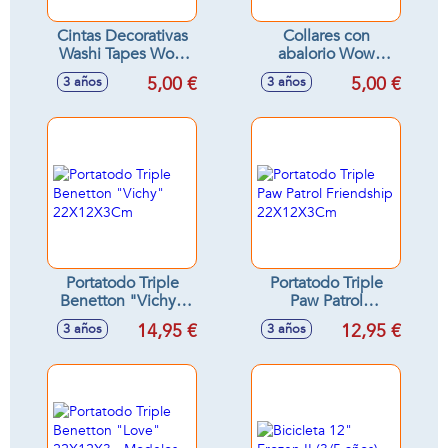
Cintas Decorativas
Collares con
Washi Tapes Wow
abalorio Wow
Generation
Generation.
5,00 €
5,00 €
3 años
3 años
Colecciona los
distintos modelos -
Modelos surtidos
Portatodo Triple
Portatodo Triple
Benetton "Vichy"
Paw Patrol
22X12X3Cm
Friendship
14,95 €
12,95 €
3 años
3 años
22X12X3Cm