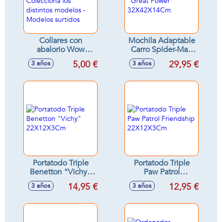
Collares con
Mochila Adaptable
abalorio Wow
Carro Spider-Man
Generation.
"Great Power"
5,00 €
29,95 €
3 años
3 años
Colecciona los
32X42X14Cm
distintos modelos -
Modelos surtidos
Portatodo Triple
Portatodo Triple
Benetton "Vichy"
Paw Patrol
22X12X3Cm
Friendship
14,95 €
12,95 €
3 años
3 años
22X12X3Cm