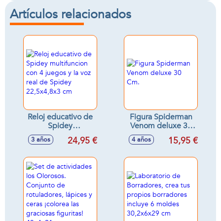
Artículos relacionados
Reloj educativo de
Figura Spiderman
Spidey
Venom deluxe 30
multifuncion con 4
Cm.
24,95 €
15,95 €
3 años
4 años
juegos y la voz real
de Spidey
22,5x4,8x3 cm