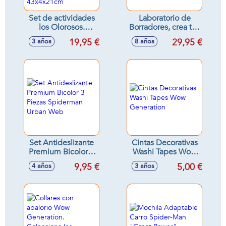
Set de actividades
Laboratorio de
los Olorosos.
Borradores, crea tus
Conjunto de
propios borradores
19,95 €
29,95 €
3 años
8 años
rotuladores, lápices
incluye 6 moldes
y ceras ¡colorea las
30,2x6x29 cm
graciosas figuritas!
43x4x21cm
Set Antideslizante
Cintas Decorativas
Premium Bicolor 3
Washi Tapes Wow
Piezas Spiderman
Generation
9,95 €
5,00 €
4 años
3 años
Urban Web