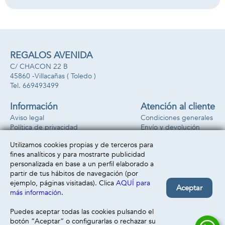
28,88x24,95x5,45
cm
REGALOS AVENIDA
C/ CHACON 22 B
45860 -
Villacañas
( Toledo )
669493499
Información
Atención al cliente
Aviso legal
Condiciones generales
Política de privacidad
Envío y devolución
Política de cookies
Contacto
Utilizamos cookies propias y de terceros para
Formas de pago
fines analíticos y para mostrarte publicidad
personalizada en base a un perfil elaborado a
partir de tus hábitos de navegación (por
ejemplo, páginas visitadas). Clica
AQUÍ para
Aceptar
más información
.
Puedes aceptar todas las cookies pulsando el
botón “Aceptar” o configurarlas o rechazar su