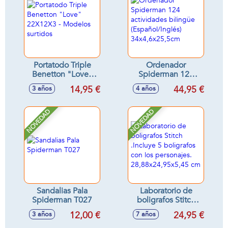
Portatodo Triple
Ordenador
Benetton "Love"
Spiderman 124
22X12X3 - Modelos
actividades
14,95 €
44,95 €
3 años
4 años
surtidos
bilingüe
(Español/Inglés)
34x4,6x25,5cm
NOVEDAD
NOVEDAD
Sandalias Pala
Laboratorio de
Spiderman T027
boligrafos Stitch
.Incluye 5
12,00 €
24,95 €
3 años
7 años
boligrafos con los
personajes.