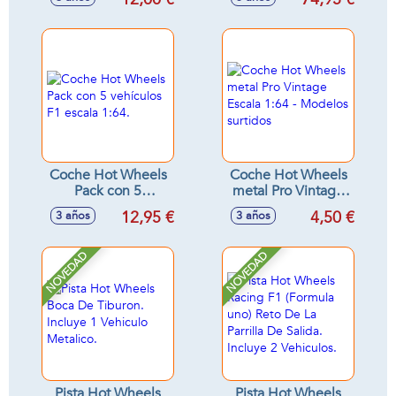
- Modelos surtidos
3 coches escala
1:64.
30,5x168,50x43,50
cm
Coche Hot Wheels
Coche Hot Wheels
Pack con 5
metal Pro Vintage
vehículos F1 escala
Escala 1:64 -
12,95 €
4,50 €
3 años
3 años
1:64.
Modelos surtidos
NOVEDAD
NOVEDAD
Pista Hot Wheels
Pista Hot Wheels