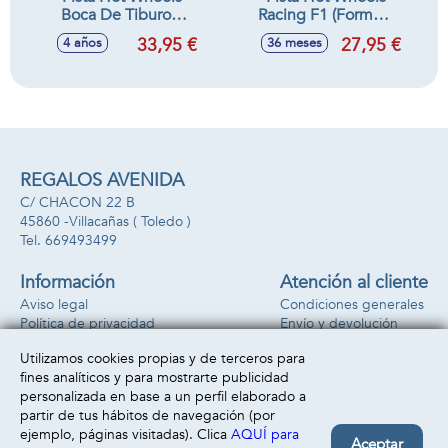
Boca De Tiburon.
Racing F1 (Formula
Incluye 1 Vehiculo
uno) Reto De La
33,95 €
27,95 €
4 años
36 meses
Metalico.
Parrilla De Salida.
Incluye 2 Vehiculos.
REGALOS AVENIDA
C/ CHACON 22 B
45860 -
Villacañas
( Toledo )
669493499
Información
Atención al cliente
Aviso legal
Condiciones generales
Política de privacidad
Envío y devolución
Política de cookies
Contacto
Utilizamos cookies propias y de terceros para
Formas de pago
fines analíticos y para mostrarte publicidad
personalizada en base a un perfil elaborado a
partir de tus hábitos de navegación (por
ejemplo, páginas visitadas). Clica
AQUÍ para
Aceptar