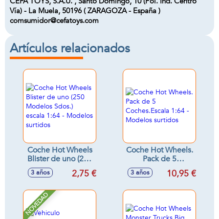
CEFA TOYS, S.A.U. , Santo Domingo, 10 (Pol. Ind. Centro
Vía) - La Muela, 50196 ( ZARAGOZA - España )
comsumidor@cefatoys.com
Artículos relacionados
Coche Hot Wheels
Coche Hot Wheels.
Blister de uno (250
Pack de 5
Modelos Sdos.)
Coches.Escala 1:64
2,75 €
10,95 €
3 años
3 años
escala 1:64 -
- Modelos surtidos
Modelos surtidos
NOVEDAD