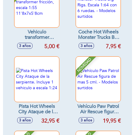
Vehiculo
Coche Hot Wheels
transformer
Monster Trucks Big
fricción, escala 1:55
Rigs. Escala 1:64
5,00 €
7,95 €
3 años
3 años
11'8x7x5'8cm
con 6 ruedas. -
Modelos surtidos
NOVEDAD
Pista Hot Wheels
Vehículo Paw Patrol
City Ataque de la
Air Rescue figura
serpiente. Incluye 1
de mas 5 cml. -
32,95 €
19,95 €
3 años
3 años
vehiculo a escala
Modelos surtidos
1:24