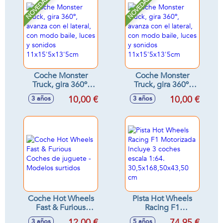
NOVEDAD
NOVEDAD
Coche Monster
Coche Monster
Truck, gira 360º,
Truck, gira 360º,
avanza con el
avanza con el
10,00 €
10,00 €
3 años
3 años
lateral, con modo
lateral, con modo
baile, luces y
baile, luces y
sonidos
sonidos
11x15'5x13'5cm
11x15'5x13'5cm
Coche Hot Wheels
Pista Hot Wheels
Fast & Furious
Racing F1
Coches de juguete
Motorizada Incluye
12,00 €
74,95 €
3 años
5 años