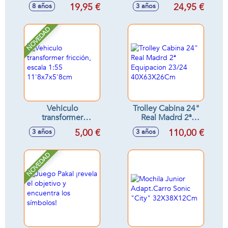
dardos,
incluye accesorios,
19,95 €
24,95 €
8 años
3 años
32'5x18'5x5cm -
25cm
Modelos surtidos
NOVEDAD
Vehiculo
Trolley Cabina 24"
transformer
Real Madrd 2ª
fricción, escala 1:55
Equipacion 23/24
5,00 €
110,00 €
3 años
3 años
11'8x7x5'8cm
40X63X26Cm
NOVEDAD