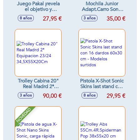
Juego Pakal ¡revela
Mochila Junior
el objetivo y
Adapt.Carro Sonic
encuentra los
"City"
27,95 €
35,00 €
8 años
3 años
símbolos!
32X38X12Cm
Trolley Cabina 20"
Pistola X-Shot Sonic
Real Madrd 2ª
Skins last stand con
Equipacion 23/24
16 dardos 60x30
90,00 €
29,95 €
3 años
8 años
34,5X55X20Cm
cm - Modelos
surtidos
NOVEDAD