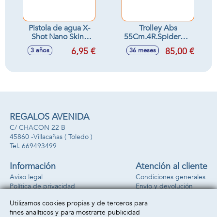
Pistola de agua X-
Trolley Abs
Shot Nano Skins
55Cm.4R.Spiderman
Sonic, carga rápida
Pop 38x55x20 cm
6,95 €
85,00 €
3 años
36 meses
REGALOS AVENIDA
C/ CHACON 22 B
45860 -
Villacañas
( Toledo )
669493499
Información
Atención al cliente
Aviso legal
Condiciones generales
Política de privacidad
Envío y devolución
Política de cookies
Contacto
Utilizamos cookies propias y de terceros para
Formas de pago
fines analíticos y para mostrarte publicidad