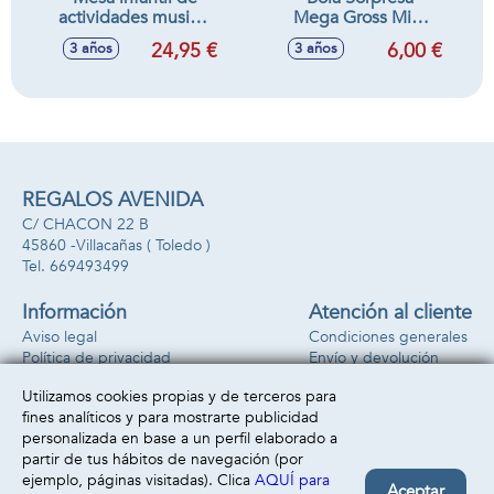
actividades musical
Mega Gross Mini
40x32 cm
serie 2 comida
24,95 €
6,00 €
3 años
3 años
asquerosa 9'5 x 9'5
x 9'5cm
REGALOS AVENIDA
C/ CHACON 22 B
45860 -
Villacañas
( Toledo )
669493499
Información
Atención al cliente
Aviso legal
Condiciones generales
Política de privacidad
Envío y devolución
Política de cookies
Contacto
Utilizamos cookies propias y de terceros para
Formas de pago
fines analíticos y para mostrarte publicidad
personalizada en base a un perfil elaborado a
partir de tus hábitos de navegación (por
ejemplo, páginas visitadas). Clica
AQUÍ para
Aceptar