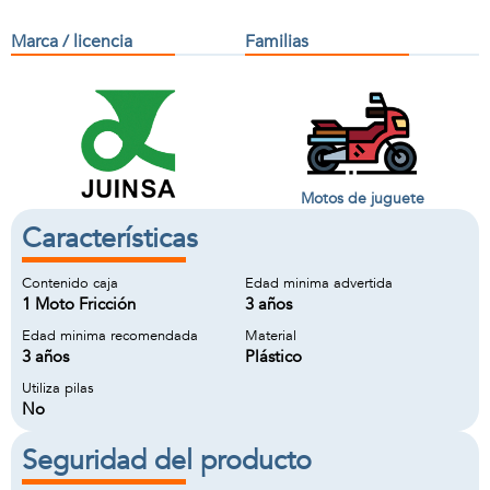
Marca / licencia
Familias
Motos de juguete
Características
Contenido caja
Edad minima advertida
1 Moto Fricción
3 años
Edad minima recomendada
Material
3 años
Plástico
Utiliza pilas
No
Seguridad del producto