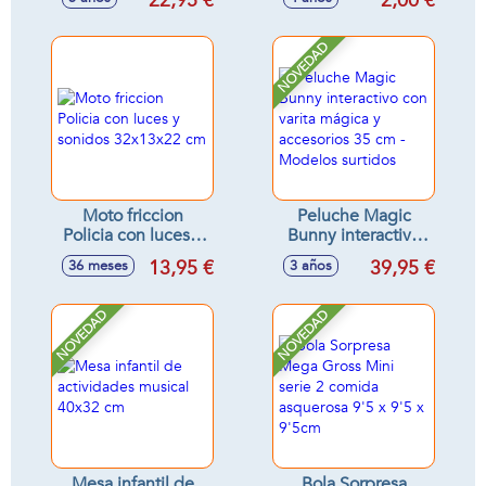
22,95 €
2,00 €
Modelos surtidos
NOVEDAD
Moto friccion
Peluche Magic
Policia con luces y
Bunny interactivo
sonidos 32x13x22
con varita mágica y
13,95 €
39,95 €
36 meses
3 años
cm
accesorios 35 cm -
Modelos surtidos
NOVEDAD
NOVEDAD
Mesa infantil de
Bola Sorpresa