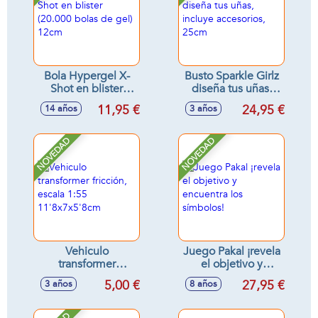
Bola Hypergel X-
Busto Sparkle Girlz
Shot en blister
diseña tus uñas,
(20.000 bolas de
incluye accesorios,
11,95 €
24,95 €
14 años
3 años
gel) 12cm
25cm
NOVEDAD
NOVEDAD
Vehiculo
Juego Pakal ¡revela
transformer
el objetivo y
fricción, escala 1:55
encuentra los
5,00 €
27,95 €
3 años
8 años
11'8x7x5'8cm
símbolos!