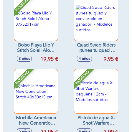
NOVEDAD
Bolso Playa Lilo Y
Quad Swap Riders
Stitch Soleil Aloha
¡tunea tu quad y
37x52x17cm
conviertelo en
19,95 €
9,95 €
3 años
4 años
ganador! - Modelos
surtidos
NOVEDAD
NOVEDAD
Mochila Americana
Pistola de agua X-
New Generation
Shot Warfare
Stitch 40x30x15 cm
pequeña 12cm -
5 años
4 años