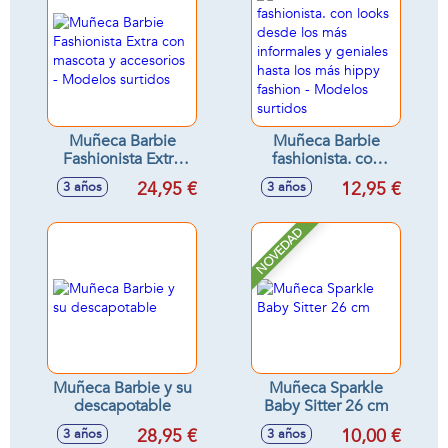
Muñeca Barbie
Muñeca Barbie
Fashionista Extra
fashionista. con
con mascota y
looks desde los
24,95 €
12,95 €
3 años
3 años
accesorios -
más informales y
Modelos surtidos
geniales hasta los
más hippy fashion -
NOVEDAD
Modelos surtidos
Muñeca Barbie y su
Muñeca Sparkle
descapotable
Baby Sitter 26 cm
28,95 €
10,00 €
3 años
3 años