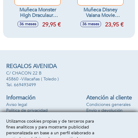
Muñeca Monster
Muñeca Disney
High Draculaura
Vaiana Movie
Con Accesorios.
Cantarina
29,95 €
23,95 €
36 meses
36 meses
12x8x8 cm
REGALOS AVENIDA
C/ CHACON 22 B
45860 -
Villacañas
( Toledo )
669493499
Información
Atención al cliente
Aviso legal
Condiciones generales
Política de privacidad
Envío y devolución
Política de cookies
Contacto
Utilizamos cookies propias y de terceros para
Formas de pago
fines analíticos y para mostrarte publicidad
personalizada en base a un perfil elaborado a