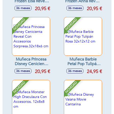
Frozen Elsa Reveal
Frozen Anna Reveal
con Accesorio
Con Accesorio
20,95 €
20,95 €
36 meses
36 meses
Sorpresa. 33x18x8
Sorpresa 33x18x8
cm
cm.
NOVEDAD
NOVEDAD
Muñeca Princesa
Muñeca Barbie
Disney Cenicienta
Petal Pop Tulipán
Reveal Con
Rosa 32x12x12 cm
20,95 €
24,95 €
36 meses
36 meses
Accesorios
Sorpresa.32x18x6
cm
NOVEDAD
NOVEDAD