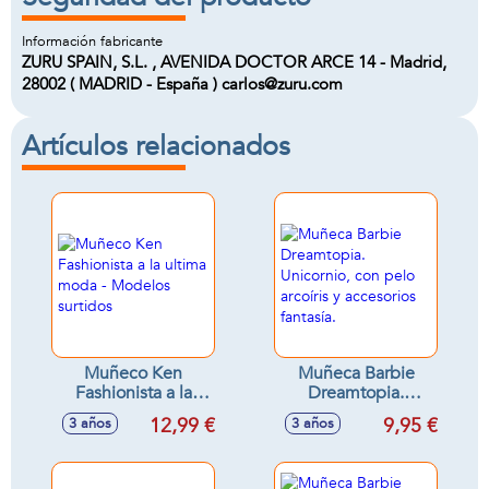
Información fabricante
ZURU SPAIN, S.L. , AVENIDA DOCTOR ARCE 14 - Madrid,
28002 ( MADRID - España ) carlos@zuru.com
Artículos relacionados
Muñeco Ken
Muñeca Barbie
Fashionista a la
Dreamtopia.
ultima moda -
Unicornio, con pelo
12,99 €
9,95 €
3 años
3 años
Modelos surtidos
arcoíris y accesorios
fantasía.