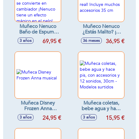
Muñeco Nenuco
Muñeco Nenuco
Baño de Espuma
¿Estás Malito? ¡el
35 cm, la bañera
termómetro tiene
69,95 €
36,95 €
3 años
36 meses
hace espuma de
luz real! Incluye
verdad y se
muchos accesorios
convierte en
35 cm
cambiador ¡Nenuco
tiene un efecto
mágico en el pelo!
Muñeca Disney
Muñeca coletas,
Frozen Anna
bebe agua y hace
musical
pis, con accesorios
24,95 €
15,95 €
3 años
3 años
y 12 sonidos, 30cm
- Modelos surtidos