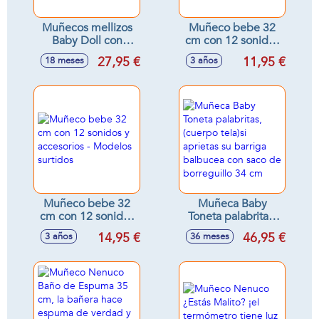
Muñecos mellizos
Muñeco bebe 32
Baby Doll con
cm con 12 sonidos
accesorios y
y biberon
27,95 €
11,95 €
18 meses
3 años
sonidos, 30cm -
Modelos surtidos
Muñeco bebe 32
Muñeca Baby
cm con 12 sonidos
Toneta palabritas,
y accesorios -
(cuerpo tela)si
14,95 €
46,95 €
3 años
36 meses
Modelos surtidos
aprietas su barriga
balbucea con saco
de borreguillo 34
cm