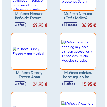
Muñeco Nenuco
Muñeco Nenuco
Baño de Espuma
¿Estás Malito? ¡el
35 cm, la bañera
termómetro tiene
69,95 €
36,95 €
3 años
36 meses
hace espuma de
luz real! Incluye
verdad y se
muchos accesorios
convierte en
35 cm
cambiador ¡Nenuco
tiene un efecto
mágico en el pelo!
Muñeca Disney
Muñeca coletas,
Frozen Anna
bebe agua y hace
musical
pis, con accesorios
24,95 €
15,95 €
3 años
3 años
y 12 sonidos, 30cm
- Modelos surtidos