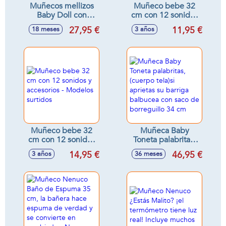
Muñecos mellizos
Muñeco bebe 32
Baby Doll con
cm con 12 sonidos
accesorios y
y biberon
27,95 €
11,95 €
18 meses
3 años
sonidos, 30cm -
Modelos surtidos
Muñeco bebe 32
Muñeca Baby
cm con 12 sonidos
Toneta palabritas,
y accesorios -
(cuerpo tela)si
14,95 €
46,95 €
3 años
36 meses
Modelos surtidos
aprietas su barriga
balbucea con saco
de borreguillo 34
cm