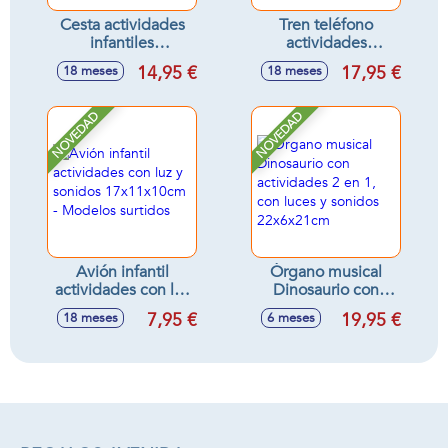
Cesta actividades
Tren teléfono
infantiles
actividades
25x18x14cm
infantiles 3 en 1,
14,95 €
17,95 €
18 meses
18 meses
tren, teléfono y
cubo actividades,
con sonidos
NOVEDAD
NOVEDAD
13x26x11cm
Avión infantil
Órgano musical
actividades con luz
Dinosaurio con
y sonidos
actividades 2 en 1,
7,95 €
19,95 €
18 meses
6 meses
17x11x10cm -
con luces y sonidos
Modelos surtidos
22x6x21cm