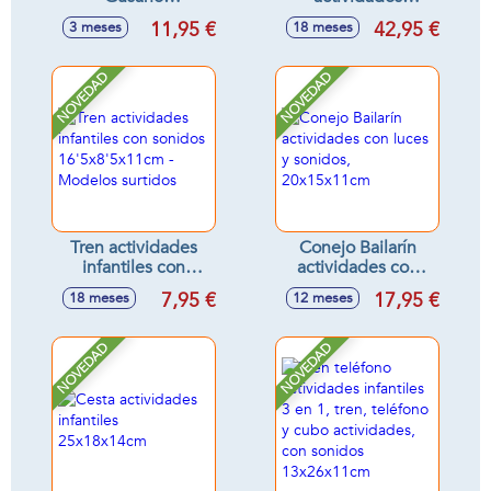
15'5x16'3x15'5cm
infantiles con luces
11,95 €
42,95 €
3 meses
18 meses
y sonidos
30'5x23'5x29'5cm
NOVEDAD
NOVEDAD
Tren actividades
Conejo Bailarín
infantiles con
actividades con
sonidos
luces y sonidos,
7,95 €
17,95 €
18 meses
12 meses
16'5x8'5x11cm -
20x15x11cm
Modelos surtidos
NOVEDAD
NOVEDAD