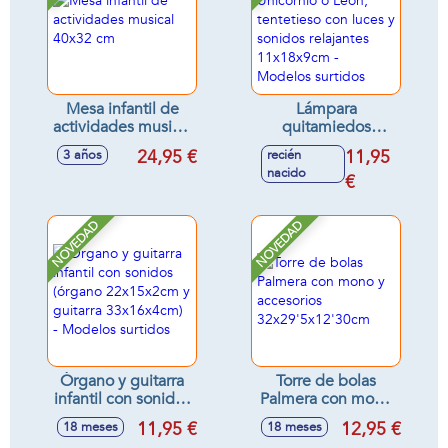
Mesa infantil de
Lámpara
actividades musical
quitamiedos
40x32 cm
Unicornio o León,
24,95 €
11,95
3 años
recién
tentetieso con
nacido
luces y sonidos
€
relajantes
11x18x9cm -
NOVEDAD
NOVEDAD
Modelos surtidos
Órgano y guitarra
Torre de bolas
infantil con sonidos
Palmera con mono
(órgano
y accesorios
11,95 €
12,95 €
18 meses
18 meses
22x15x2cm y
32x29'5x12'30cm