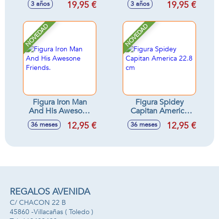
19,95 €
19,95 €
3 años
3 años
cm - Modelos
surtidos
NOVEDAD
NOVEDAD
Figura Iron Man
Figura Spidey
And His Awesone
Capitan America
Friends.
22.8 cm
12,95 €
12,95 €
36 meses
36 meses
REGALOS AVENIDA
C/ CHACON 22 B
45860 -
Villacañas
( Toledo )