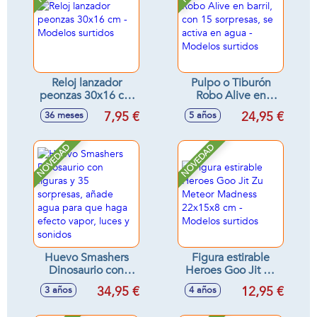
Reloj lanzador
Pulpo o Tiburón
peonzas 30x16 cm
Robo Alive en
- Modelos surtidos
barril, con 15
7,95 €
24,95 €
36 meses
5 años
sorpresas, se activa
en agua - Modelos
surtidos
NOVEDAD
NOVEDAD
Huevo Smashers
Figura estirable
Dinosaurio con
Heroes Goo Jit Zu
figuras y 35
Meteor Madness
34,95 €
12,95 €
3 años
4 años
sorpresas, añade
22x15x8 cm -
agua para que
Modelos surtidos