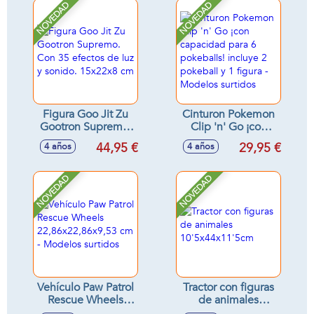
haga efecto vapor,
NOVEDAD
NOVEDAD
luces y sonidos
Figura Goo Jit Zu
Cinturon Pokemon
Gootron Supremo.
Clip 'n' Go ¡con
Con 35 efectos de
capacidad para 6
44,95 €
29,95 €
4 años
4 años
luz y sonido.
pokeballs! incluye
15x22x8 cm
2 pokeball y 1
figura - Modelos
NOVEDAD
NOVEDAD
surtidos
Vehículo Paw Patrol
Tractor con figuras
Rescue Wheels
de animales
22,86x22,86x9,53
10'5x44x11'5cm