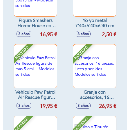
Figura Smashers
Yo-yo metal
Horror House con
7'40x6'40x6'40 cm
slime,
16,95 €
2,50 €
3 años
3 años
coleccionables
30x15 cm -
Modelos surtidos
NOVEDAD
NOVEDAD
Vehículo Paw Patrol
Granja con
Air Rescue figura
accesorios, 16
de mas 5 cml. -
piezas, luces y
19,95 €
26,95 €
3 años
3 años
Modelos surtidos
sonidos - Modelos
surtidos
NOVEDAD
NOVEDAD