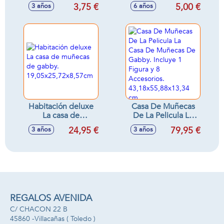
surtidos
Modelos surtidos
3,75 €
5,00 €
3 años
6 años
Habitación deluxe
Casa De Muñecas
La casa de
De La Pelicula La
muñecas de gabby.
Casa De Muñecas
24,95 €
79,95 €
3 años
3 años
19,05x25,72x8,57cm
De Gabby. Incluye
1 Figura y 8
Accesorios.
43,18x55,88x13,34
cm.
REGALOS AVENIDA
C/ CHACON 22 B
45860 -
Villacañas
( Toledo )