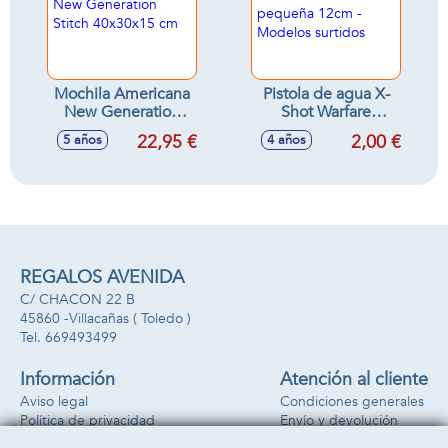
Mochila Americana
Pistola de agua X-
New Generation
Shot Warfare
Stitch 40x30x15 cm
pequeña 12cm -
22,95 €
2,00 €
5 años
4 años
Modelos surtidos
REGALOS AVENIDA
C/ CHACON 22 B
45860 -
Villacañas
( Toledo )
669493499
Información
Atención al cliente
Aviso legal
Condiciones generales
Política de privacidad
Envío y devolución
Política de cookies
Contacto