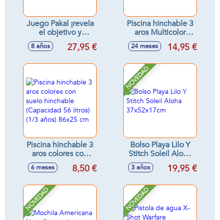
Juego Pakal ¡revela
Piscina hinchable 3
el objetivo y
aros Multicolor
encuentra los
(Capacidad 330
27,95 €
14,95 €
8 años
24 meses
símbolos!
litros) (+ 2 años)
147x33 cm
NOVEDAD
Piscina hinchable 3
Bolso Playa Lilo Y
aros colores con
Stitch Soleil Aloha
suelo hinchable
37x52x17cm
8,50 €
19,95 €
6 meses
3 años
(Capacidad 56
litros) (1/3 años)
86x25 cm
NOVEDAD
NOVEDAD