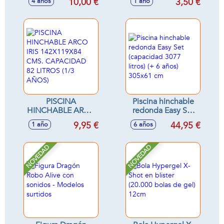
10,00 €
3,50 €
4 años
1 año
61X22 CM CON
SUELO
HINCHABLE (1 A 3
AÑOS)
PISCINA
Piscina hinchable
HINCHABLE ARCO
redonda Easy Set
IRIS 142X119X84
(capacidad 3077
9,95 €
44,95 €
1 año
6 años
CMS. CAPACIDAD
litros) (+ 6 años)
82 LITROS (1/3
305x61 cm
AÑOS)
NOVEDAD
NOVEDAD