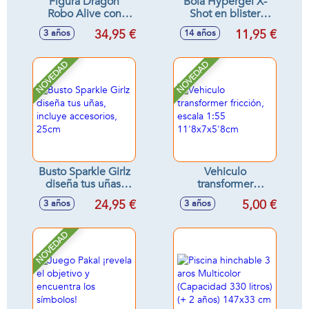
Figura Dragón
Bola Hypergel X-
Robo Alive con
Shot en blister
sonidos - Modelos
(20.000 bolas de
34,95 €
11,95 €
3 años
14 años
surtidos
gel) 12cm
NOVEDAD
NOVEDAD
Busto Sparkle Girlz
Vehiculo
diseña tus uñas,
transformer
incluye accesorios,
fricción, escala 1:55
24,95 €
5,00 €
3 años
3 años
25cm
11'8x7x5'8cm
NOVEDAD