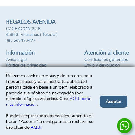
REGALOS AVENIDA
C/ CHACON 22 B
45860 -
Villacañas
( Toledo )
669493499
Información
Atención al cliente
Aviso legal
Condiciones generales
Política de privacidad
Envío y devolución
Política de cookies
Contacto
Utilizamos cookies propias y de terceros para
Formas de pago
fines analíticos y para mostrarte publicidad
personalizada en base a un perfil elaborado a
partir de tus hábitos de navegación (por
ejemplo, páginas visitadas). Clica
AQUÍ para
Aceptar
más información
.
Puedes aceptar todas las cookies pulsando el
botón “Aceptar” o configurarlas o rechazar su
uso clicando
AQUÍ