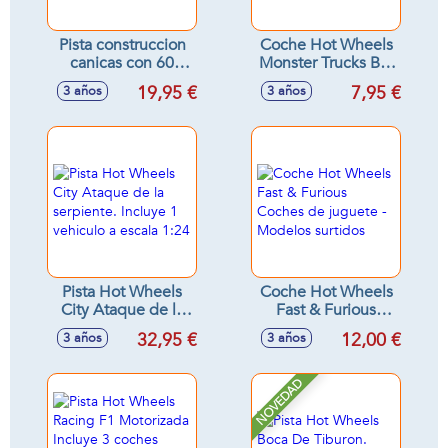
Pista construccion
Coche Hot Wheels
canicas con 60
Monster Trucks Big
piezas 41X32X8 cm
Rigs. Escala 1:64
19,95 €
7,95 €
3 años
3 años
con 6 ruedas. -
Modelos surtidos
Pista Hot Wheels
Coche Hot Wheels
City Ataque de la
Fast & Furious
serpiente. Incluye 1
Coches de juguete
32,95 €
12,00 €
3 años
3 años
vehiculo a escala
- Modelos surtidos
1:24
NOVEDAD