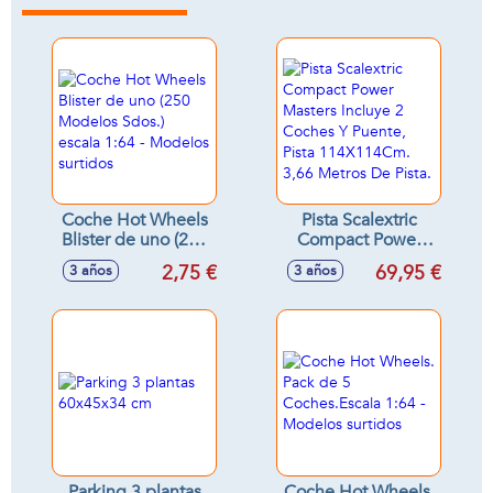
Coche Hot Wheels
Pista Scalextric
Blister de uno (250
Compact Power
Modelos Sdos.)
Masters Incluye 2
2,75 €
69,95 €
3 años
3 años
escala 1:64 -
Coches Y Puente,
Modelos surtidos
Pista 114X114Cm.
3,66 Metros De
Pista.
Parking 3 plantas
Coche Hot Wheels.