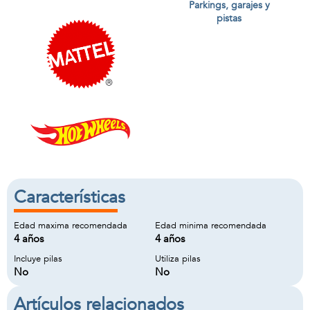
Parkings, garajes y
pistas
Características
Edad maxima recomendada
Edad minima recomendada
4 años
4 años
Incluye pilas
Utiliza pilas
No
No
Artículos relacionados