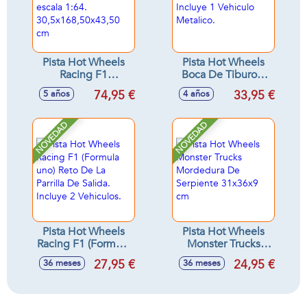
Pista Hot Wheels
Pista Hot Wheels
Racing F1
Boca De Tiburon.
Motorizada Incluye
Incluye 1 Vehiculo
74,95 €
33,95 €
5 años
4 años
3 coches escala
Metalico.
1:64.
30,5x168,50x43,50
NOVEDAD
NOVEDAD
cm
Pista Hot Wheels
Pista Hot Wheels
Racing F1 (Formula
Monster Trucks
uno) Reto De La
Mordedura De
27,95 €
24,95 €
36 meses
36 meses
Parrilla De Salida.
Serpiente 31x36x9
Incluye 2 Vehiculos.
cm