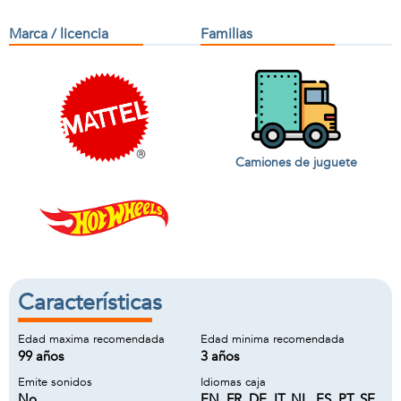
Marca / licencia
Familias
Camiones de juguete
Características
Edad maxima recomendada
Edad minima recomendada
99 años
3 años
Emite sonidos
Idiomas caja
No
EN, FR, DE, IT, NL, ES, PT, SE,