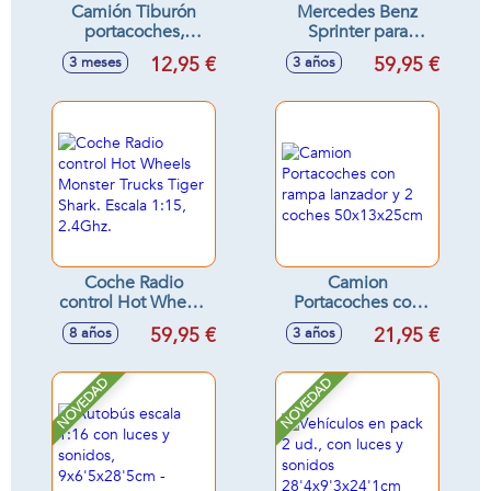
Camión Tiburón
Mercedes Benz
portacoches,
Sprinter para
incluye 3 coches,
transporte Equino.
12,95 €
59,95 €
3 meses
3 años
33x11x7cm
Incluye 1 caballo.
43x17x22 cm.
Coche Radio
Camion
control Hot Wheels
Portacoches con
Monster Trucks
rampa lanzador y 2
59,95 €
21,95 €
8 años
3 años
Tiger Shark. Escala
coches
1:15, 2.4Ghz.
50x13x25cm
NOVEDAD
NOVEDAD