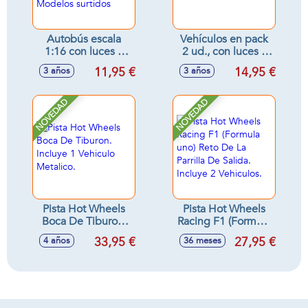
Autobús escala
Vehículos en pack
1:16 con luces y
2 ud., con luces y
sonidos,
sonidos
11,95 €
14,95 €
3 años
3 años
9x6'5x28'5cm -
28'4x9'3x24'1cm
Modelos surtidos
NOVEDAD
NOVEDAD
Pista Hot Wheels
Pista Hot Wheels
Boca De Tiburon.
Racing F1 (Formula
Incluye 1 Vehiculo
uno) Reto De La
33,95 €
27,95 €
4 años
36 meses
Metalico.
Parrilla De Salida.
Incluye 2 Vehiculos.