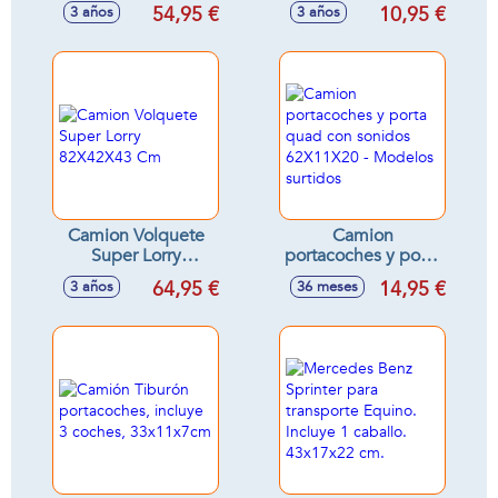
68X45X32 Cm
Coches.Escala 1:64
54,95 €
10,95 €
3 años
3 años
- Modelos surtidos
Camion Volquete
Camion
Super Lorry
portacoches y porta
82X42X43 Cm
quad con sonidos
64,95 €
14,95 €
3 años
36 meses
62X11X20 -
Modelos surtidos