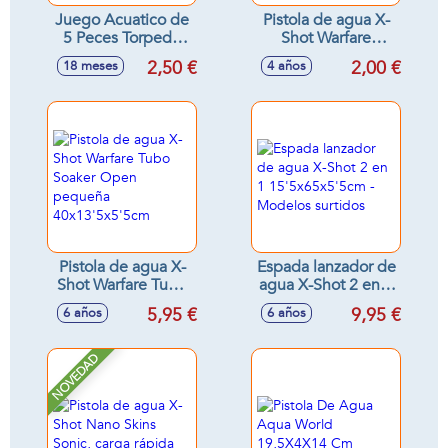
Juego Acuatico de
Pistola de agua X-
5 Peces Torpedo
Shot Warfare
18,5x25x16 cm
pequeña 12cm -
2,50 €
2,00 €
18 meses
4 años
Modelos surtidos
Pistola de agua X-
Espada lanzador de
Shot Warfare Tubo
agua X-Shot 2 en 1
Soaker Open
15'5x65x5'5cm -
5,95 €
9,95 €
6 años
6 años
pequeña
Modelos surtidos
40x13'5x5'5cm
NOVEDAD