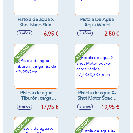
Pistola de agua X-
Pistola De Agua
Shot Nano Skins
Aqua World
Sonic, carga rápida
19,5X4X14 Cm
6,95 €
2,50 €
3 años
3 años
NOVEDAD
NOVEDAD
Pistola de agua
Pistola de agua X-
Tiburón, carga
Shot Motor Soaker
rápida 63x25x7cm
carga rápida
17,95 €
19,95 €
6 años
5 años
27,2X33,3X5,6cm
NOVEDAD
NOVEDAD