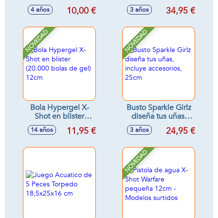
1Kg
sonidos - Modelos
10,00 €
34,95 €
4 años
3 años
surtidos
NOVEDAD
NOVEDAD
Bola Hypergel X-
Busto Sparkle Girlz
Shot en blister
diseña tus uñas,
(20.000 bolas de
incluye accesorios,
11,95 €
24,95 €
14 años
3 años
gel) 12cm
25cm
NOVEDAD