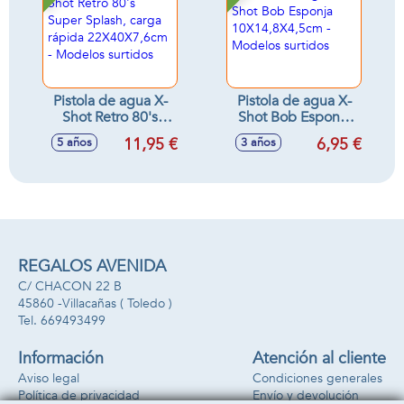
Pistola de agua X-
Pistola de agua X-
Shot Retro 80's
Shot Bob Esponja
Super Splash, carga
10X14,8X4,5cm -
11,95 €
6,95 €
5 años
3 años
rápida
Modelos surtidos
22X40X7,6cm -
Modelos surtidos
REGALOS AVENIDA
C/ CHACON 22 B
45860 -
Villacañas
( Toledo )
669493499
Información
Atención al cliente
Aviso legal
Condiciones generales
Política de privacidad
Envío y devolución