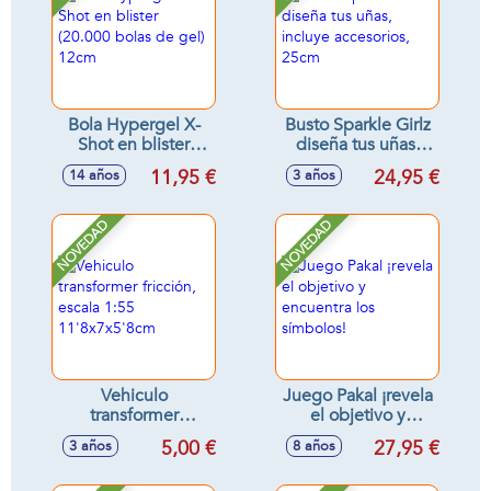
Bola Hypergel X-
Busto Sparkle Girlz
Shot en blister
diseña tus uñas,
(20.000 bolas de
incluye accesorios,
11,95 €
24,95 €
14 años
3 años
gel) 12cm
25cm
NOVEDAD
NOVEDAD
Vehiculo
Juego Pakal ¡revela
transformer
el objetivo y
fricción, escala 1:55
encuentra los
5,00 €
27,95 €
3 años
8 años
11'8x7x5'8cm
símbolos!