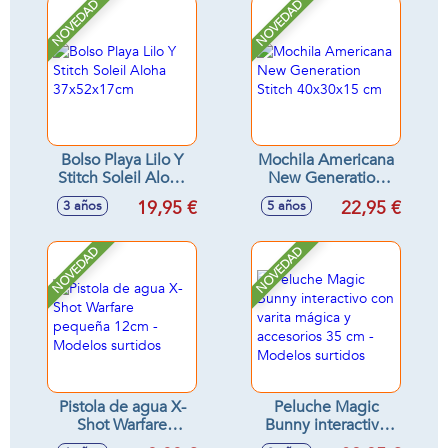
NOVEDAD
NOVEDAD
Bolso Playa Lilo Y
Mochila Americana
Stitch Soleil Aloha
New Generation
37x52x17cm
Stitch 40x30x15 cm
19,95 €
22,95 €
3 años
5 años
NOVEDAD
NOVEDAD
Pistola de agua X-
Peluche Magic
Shot Warfare
Bunny interactivo
pequeña 12cm -
con varita mágica y