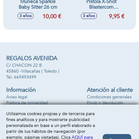
Muñeca Sparkle
Pistola X-Shot
Baby Sitter 26 cm
Blastercorn
Unicornio, incluye
10,00 €
9,95 €
3 años
3 años
16 dardos
REGALOS AVENIDA
C/ CHACON 22 B
45860 -
Villacañas
( Toledo )
669493499
Información
Atención al cliente
Aviso legal
Condiciones generales
Política de privacidad
Envío y devolución
Política de cookies
Contacto
Utilizamos cookies propias y de terceros para
Formas de pago
fines analíticos y para mostrarte publicidad
personalizada en base a un perfil elaborado a
partir de tus hábitos de navegación (por
ejemplo, páginas visitadas). Clica
AQUÍ para