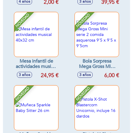
2,00 €
39,95 €
4 años
3 años
Modelos surtidos
accesorios 35 cm -
Modelos surtidos
NOVEDAD
NOVEDAD
Mesa infantil de
Bola Sorpresa
actividades musical
Mega Gross Mini
40x32 cm
serie 2 comida
24,95 €
6,00 €
3 años
3 años
asquerosa 9'5 x 9'5
x 9'5cm
NOVEDAD
NOVEDAD