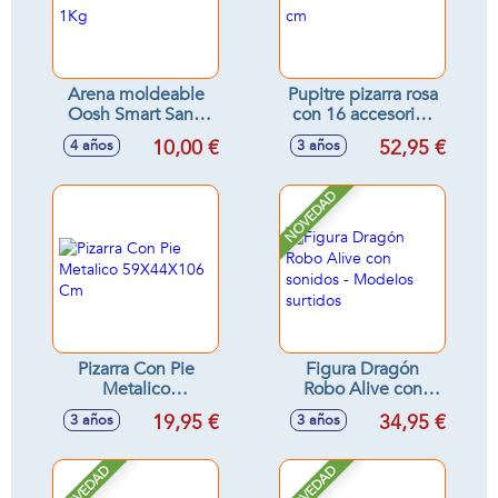
Arena moldeable
Pupitre pizarra rosa
Oosh Smart Sand
con 16 accesorios
1Kg
90 cm
10,00 €
52,95 €
4 años
3 años
NOVEDAD
Pizarra Con Pie
Figura Dragón
Metalico
Robo Alive con
59X44X106 Cm
sonidos - Modelos
19,95 €
34,95 €
3 años
3 años
surtidos
NOVEDAD
NOVEDAD