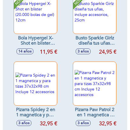
Bola Hypergel X-
Busto Sparkle Girlz
Shot en blister
diseña tus uñas,
(20.000 bolas de
incluye accesorios,
11,95 €
24,95 €
14 años
3 años
gel) 12cm
25cm
Pizarra Spidey 2 en
Pizarra Paw Patrol 2
1 magnetica y para
en 1 magnetica y
tizas 37x32x98 cm
para tizas 37x32x98
32,95 €
32,95 €
3 años
3 años
Incluye 12
cm Incluye 12