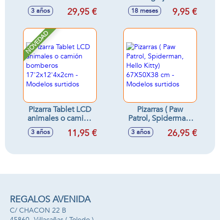
42x59 cm
accesorios -
29,95 €
9,95 €
3 años
18 meses
Modelos surtidos
NOVEDAD
Pizarra Tablet LCD
Pizarras ( Paw
animales o camión
Patrol, Spiderman,
bomberos
Hello Kitty)
11,95 €
26,95 €
3 años
3 años
17'2x12'4x2cm -
67X50X38 cm -
Modelos surtidos
Modelos surtidos
REGALOS AVENIDA
C/ CHACON 22 B
45860 -
Villacañas
( Toledo )